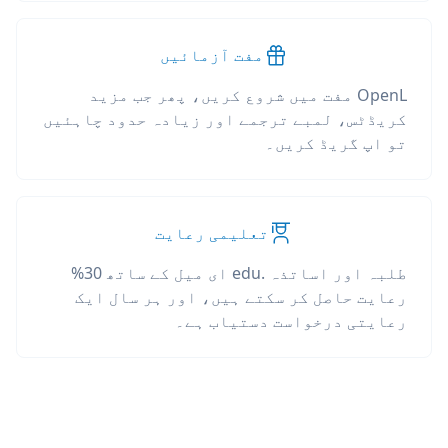
مفت آزمائیں
OpenL مفت میں شروع کریں، پھر جب مزید
کریڈٹس، لمبے ترجمے اور زیادہ حدود چاہئیں
تو اپ گریڈ کریں۔
تعلیمی رعایت
طلبہ اور اساتذہ .edu ای میل کے ساتھ 30%
رعایت حاصل کر سکتے ہیں، اور ہر سال ایک
رعایتی درخواست دستیاب ہے۔