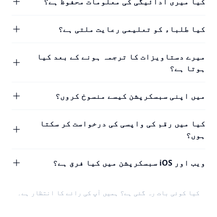
کیا میری ادائیگی کی معلومات محفوظ ہے؟
کیا طلباء کو تعلیمی رعایت ملتی ہے؟
میرے دستاویزات کا ترجمہ ہونے کے بعد کیا
ہوتا ہے؟
میں اپنی سبسکرپشن کیسے منسوخ کروں؟
کیا میں رقم کی واپسی کی درخواست کر سکتا
ہوں؟
ویب اور iOS سبسکرپشن میں کیا فرق ہے؟
کیا کوئی بات رہ گئی ہے؟ ہمیں
آپ کی رائے
کا انتظار ہے۔