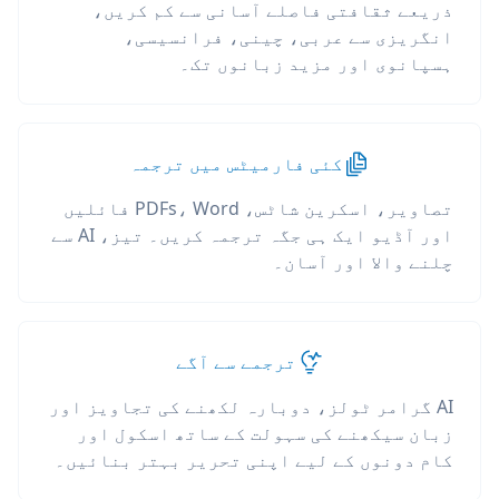
ذریعے ثقافتی فاصلے آسانی سے کم کریں،
انگریزی سے عربی، چینی، فرانسیسی،
ہسپانوی اور مزید زبانوں تک۔
کئی فارمیٹس میں ترجمہ
تصاویر، اسکرین شاٹس، PDFs، Word فائلیں
اور آڈیو ایک ہی جگہ ترجمہ کریں۔ تیز، AI سے
چلنے والا اور آسان۔
ترجمے سے آگے
AI گرامر ٹولز، دوبارہ لکھنے کی تجاویز اور
زبان سیکھنے کی سہولت کے ساتھ اسکول اور
کام دونوں کے لیے اپنی تحریر بہتر بنائیں۔