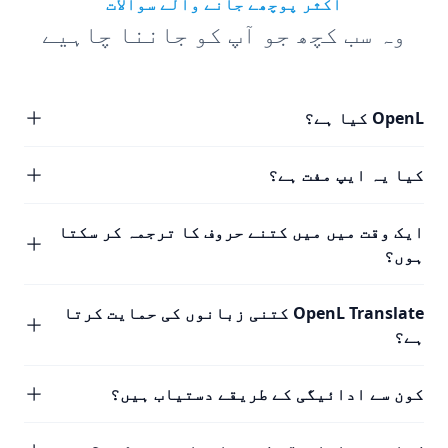
اکثر پوچھے جانے والے سوالات
وہ سب کچھ جو آپ کو جاننا چاہیے
OpenL کیا ہے؟
کیا یہ ایپ مفت ہے؟
ایک وقت میں میں کتنے حروف کا ترجمہ کر سکتا
ہوں؟
OpenL Translate کتنی زبانوں کی حمایت کرتا
ہے؟
کون سے ادائیگی کے طریقے دستیاب ہیں؟