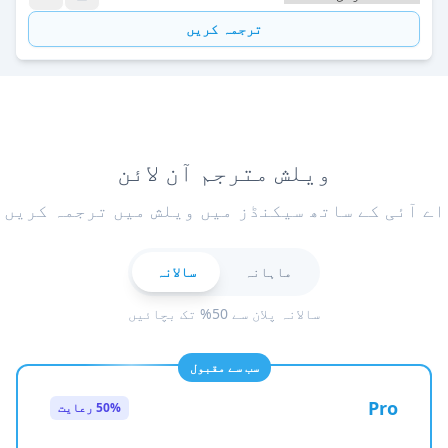
ترجمہ کریں
ویلش مترجم آن لائن
اے آئی کے ساتھ سیکنڈز میں ویلش میں ترجمہ کریں
ماہانہ
سالانہ
سالانہ پلان سے 50% تک بچائیں
سب سے مقبول
Pro
50% رعایت