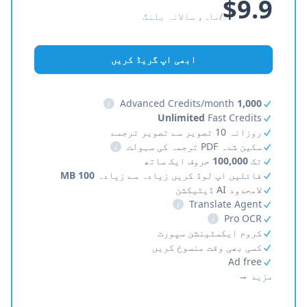
$9.9
/ماہ، سالانہ بلنگ
ابھی اپ گریڈ کریں
i
Advanced Credits/month
1,000
Unlimited
Fast Credits
روزانہ 10 تصویر سے تصویر ترجمے
سکین شدہ PDF ترجمہ کی سہولت
i
تک
100,000
حروف ایک ساتھ
فائلیں اپ لوڈ کریں زیادہ سے زیادہ
100 MB
لامحدود AI ڈیٹیکشن
i
Translate Agent
i
Pro OCR
کروم ایکسٹینشن سپورٹ
کسی بھی وقت منسوخ کریں
Ad free
مزید →