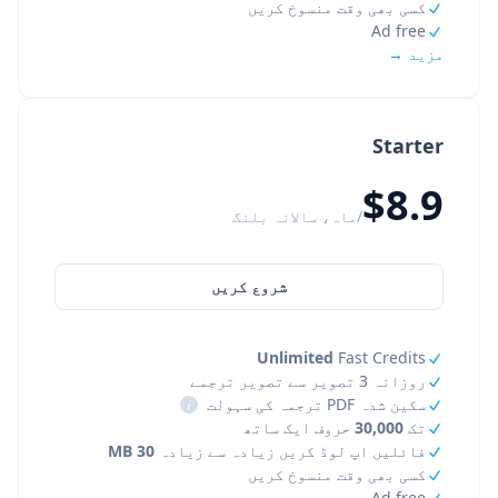
کسی بھی وقت منسوخ کریں
Ad free
مزید →
Starter
$8.9
/ماہ، سالانہ بلنگ
شروع کریں
Unlimited
Fast Credits
روزانہ 3 تصویر سے تصویر ترجمے
سکین شدہ PDF ترجمہ کی سہولت
i
تک
30,000
حروف ایک ساتھ
فائلیں اپ لوڈ کریں زیادہ سے زیادہ
30 MB
کسی بھی وقت منسوخ کریں
Ad free