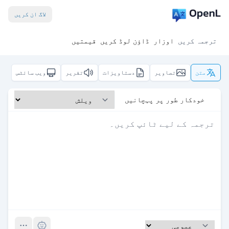
لاگ ان کریں
ترجمہ کریں
اوزار
ڈاؤن لوڈ کریں
قیمتیں
متن
تصاویر
دستاویزات
تقریر
ویب سائٹس
خودکار طور پر پہچانیں
Pro