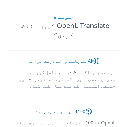
خصوصیات
OpenL Translate کیوں منتخب
کریں؟
AI سے چلنے والے درست تراجم
ایسے سیاق-آگاہ AI تراجم حاصل کریں جو
قدرتی محسوس ہوں۔ گفتگو، دستاویزات اور
حقیقی استعمال کے لیے تیار کیا گیا۔
100+ زبانوں کی سپورٹ
OpenL کے 100 سے زائد زبانوں میں ترجمہ کے