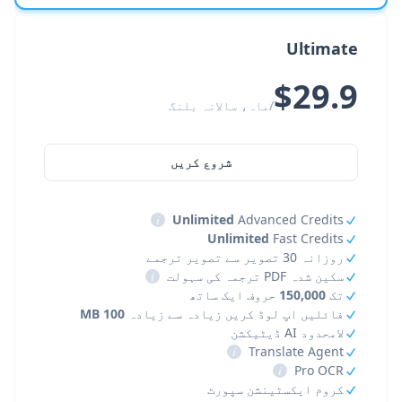
Ultimate
$29.9
/ماہ، سالانہ بلنگ
شروع کریں
i
Unlimited
Advanced Credits
Unlimited
Fast Credits
روزانہ 30 تصویر سے تصویر ترجمے
سکین شدہ PDF ترجمہ کی سہولت
i
تک
150,000
حروف ایک ساتھ
فائلیں اپ لوڈ کریں زیادہ سے زیادہ
100 MB
لامحدود AI ڈیٹیکشن
i
Translate Agent
i
Pro OCR
کروم ایکسٹینشن سپورٹ