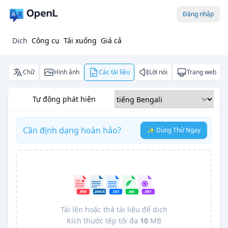
Đăng nhập
Dịch
Công cụ
Tải xuống
Giá cả
Chữ
Hình ảnh
Các tài liệu
Lời nói
Trang web
Tự động phát hiện
Cần định dạng hoàn hảo?
✨ Dùng Thử Ngay
Tải lên hoặc thả tài liệu để dịch
Kích thước tệp tối đa
10
MB