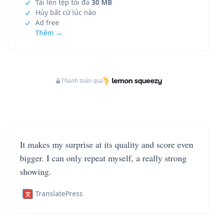
Tải lên tệp tối đa
30 MB
Hủy bất cứ lúc nào
Ad free
Thêm →
Thanh toán qua
It makes my surprise at its quality and score even
bigger. I can only repeat myself, a really strong
showing.
TranslatePress