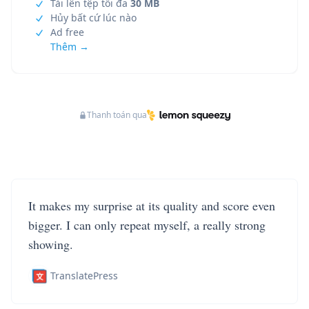
Tải lên tệp tối đa
30 MB
Hủy bất cứ lúc nào
Ad free
Thêm →
Thanh toán qua
It makes my surprise at its quality and score even
bigger. I can only repeat myself, a really strong
showing.
TranslatePress