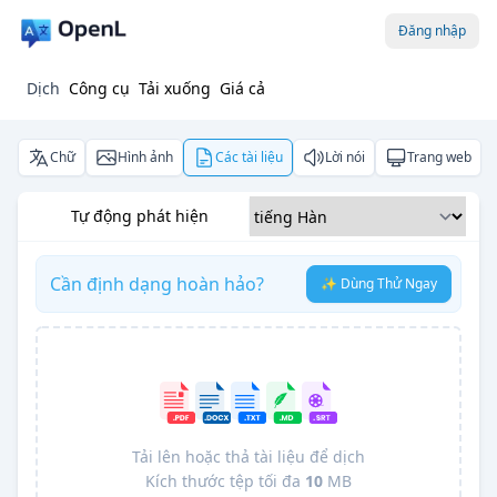
Đăng nhập
Dịch
Công cụ
Tải xuống
Giá cả
Chữ
Hình ảnh
Các tài liệu
Lời nói
Trang web
Tự động phát hiện
Cần định dạng hoàn hảo?
✨ Dùng Thử Ngay
Tải lên hoặc thả tài liệu để dịch
Kích thước tệp tối đa
10
MB