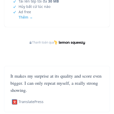
Tải lên tệp tối đa
30 MB
Hủy bất cứ lúc nào
Ad free
Thêm →
Thanh toán qua
It makes my surprise at its quality and score even
bigger. I can only repeat myself, a really strong
showing.
TranslatePress