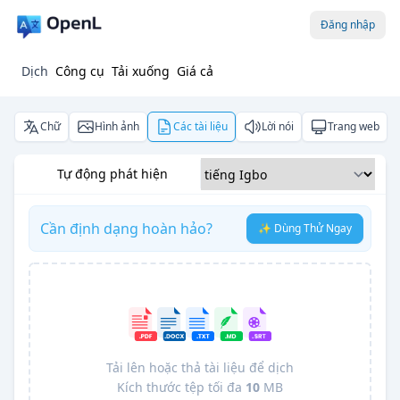
Đăng nhập
Dịch
Công cụ
Tải xuống
Giá cả
Chữ
Hình ảnh
Các tài liệu
Lời nói
Trang web
Tự động phát hiện
Cần định dạng hoàn hảo?
✨ Dùng Thử Ngay
Tải lên hoặc thả tài liệu để dịch
Kích thước tệp tối đa
10
MB