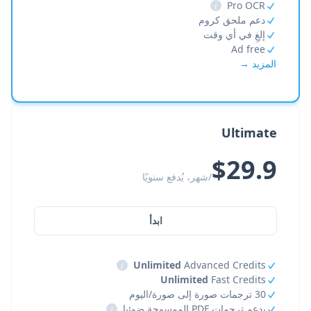
i
Pro OCR
دعم ملحق كروم
إلغِ في أي وقت
Ad free
المزيد →
Ultimate
$29.9
/شهر، يُدفع سنويًا
ابدأ
i
Unlimited
Advanced Credits
Unlimited
Fast Credits
30 ترجمات صورة إلى صورة/اليوم
يدعم ترجمات PDF الممسوحة ضوئيا
i