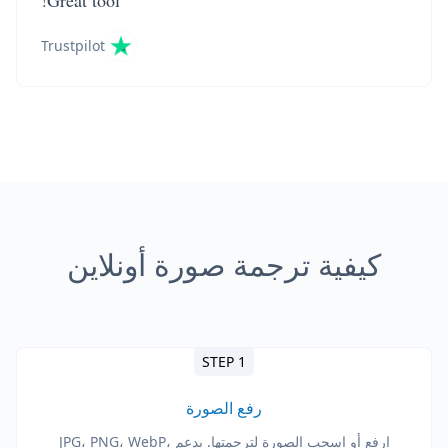
Great tool!
Trustpilot
كيفية ترجمة صورة أونلاين
STEP 1
رفع الصورة
ارفع أو اسحب الصورة لترجمتها. يدعم JPG، PNG، WebP،