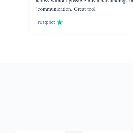
across without possible misunderstandings i
communication. Great tool!
Trustpilot