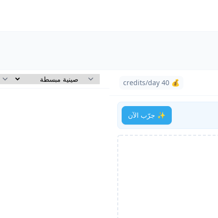
💰 40 credits/day
✨ جرّب الآن