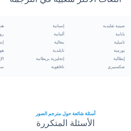
صينية تقليدية
إسبانية
هند
يابانية
ألمانية
رو
تاميلية
بنغالية
إند
بورمية
تايلندية
هول
إيطالية
إنجليزية بريطانية
الإ
شكسبيري
نافاهوية
سو
أسئلة شائعة حول مترجم الصور
الأسئلة المتكررة