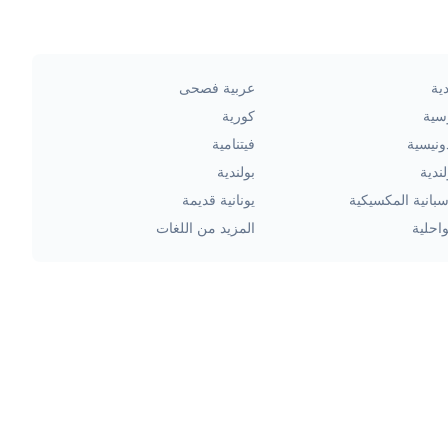
ية
عربية فصحى
سية
كورية
ونيسية
فيتنامية
ندية
بولندية
سبانية المكسيكية
يونانية قديمة
احلية
المزيد من اللغات