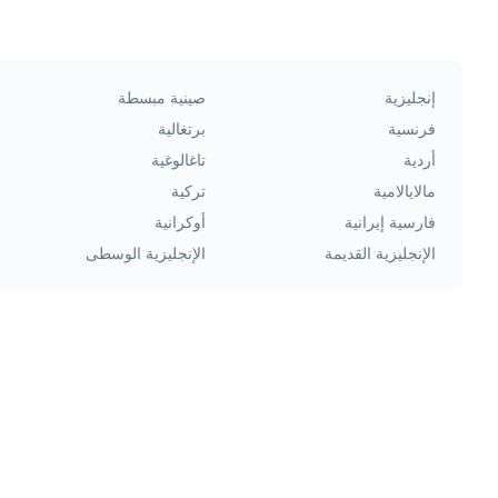
إنجليزية
صينية مبسطة
فرنسية
برتغالية
أردية
تاغالوغية
مالايالامية
تركية
فارسية إيرانية
أوكرانية
الإنجليزية القديمة
الإنجليزية الوسطى