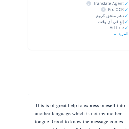
i
Translate Agent
i
Pro OCR
دعم ملحق كروم
إلغِ في أي وقت
Ad free
المزيد →
This is of great help to express oneself into
another language which is not my mother
tongue. Good to know the message comes