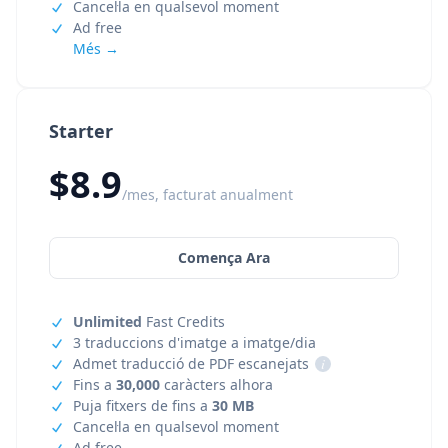
Cancel·la en qualsevol moment
Ad free
Més →
Starter
$8.9
/mes, facturat anualment
Comença Ara
Unlimited
Fast Credits
3 traduccions d'imatge a imatge/dia
Admet traducció de PDF escanejats
i
Fins a
30,000
caràcters alhora
Puja fitxers de fins a
30 MB
Cancel·la en qualsevol moment
Ad free