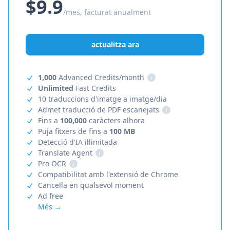
$9.9
/mes, facturat anualment
actualitza ara
1,000
Advanced Credits/month
i
Unlimited
Fast Credits
10 traduccions d'imatge a imatge/dia
Admet traducció de PDF escanejats
i
Fins a
100,000
caràcters alhora
Puja fitxers de fins a
100 MB
Detecció d'IA il·limitada
Translate Agent
i
Pro OCR
i
Compatibilitat amb l'extensió de Chrome
Cancel·la en qualsevol moment
Ad free
Més →