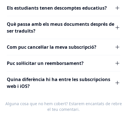
Els estudiants tenen descomptes educatius?
Què passa amb els meus documents després de
ser traduïts?
Com puc cancel·lar la meva subscripció?
Puc sol·licitar un reemborsament?
Quina diferència hi ha entre les subscripcions
web i iOS?
Alguna cosa que no hem cobert? Estarem encantats de rebre
el teu
comentari
.