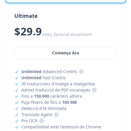
Ultimate
$29.9
/mes, facturat anualment
Comença Ara
Unlimited
Advanced Credits
i
Unlimited
Fast Credits
30 traduccions d'imatge a imatge/dia
Admet traducció de PDF escanejats
i
Fins a
150,000
caràcters alhora
Puja fitxers de fins a
100 MB
Detecció d'IA il·limitada
Translate Agent
i
Pro OCR
i
Compatibilitat amb l'extensió de Chrome