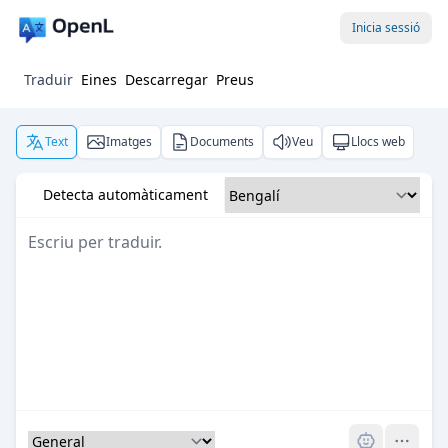
Inicia sessió
Traduir
Eines
Descarregar
Preus
Text
Imatges
Documents
Veu
Llocs web
Detecta automàticament
Pro