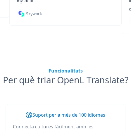
my data.
Skywork
Funcionalitats
Per què triar OpenL Translate?
Suport per a més de 100 idiomes
Connecta cultures fàcilment amb les