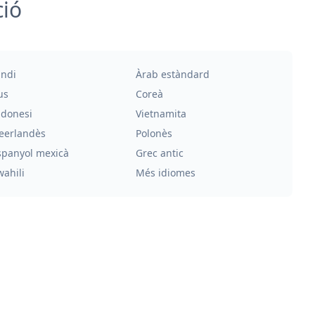
ció
indi
Àrab estàndard
us
Coreà
ndonesi
Vietnamita
eerlandès
Polonès
spanyol mexicà
Grec antic
wahili
Més idiomes