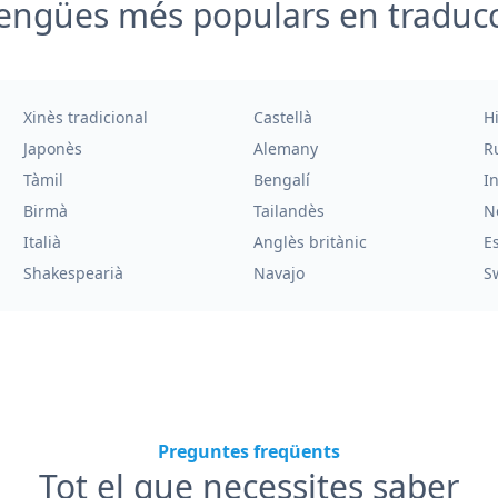
engües més populars en traduc
Xinès tradicional
Castellà
H
Japonès
Alemany
R
Tàmil
Bengalí
I
Birmà
Tailandès
N
Italià
Anglès britànic
E
Shakespearià
Navajo
S
Preguntes freqüents
Tot el que necessites saber