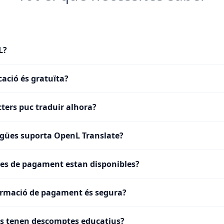
L?
cació és gratuïta?
ters puc traduir alhora?
gües suporta OpenL Translate?
es de pagament estan disponibles?
ormació de pagament és segura?
ts tenen descomptes educatius?