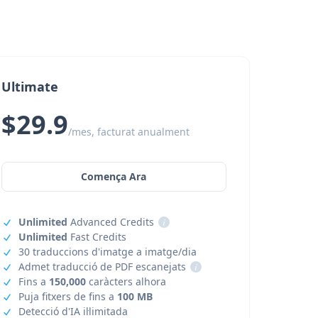
Ultimate
$29.9
/mes, facturat anualment
Comença Ara
Unlimited
Advanced Credits
i
Unlimited
Fast Credits
30 traduccions d'imatge a imatge/dia
Admet traducció de PDF escanejats
i
Fins a
150,000
caràcters alhora
Puja fitxers de fins a
100 MB
Detecció d'IA il·limitada