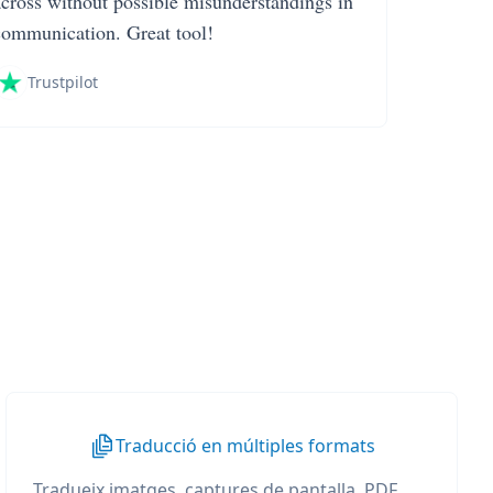
across without possible misunderstandings in
communication. Great tool!
Trustpilot
Traducció en múltiples formats
Tradueix imatges, captures de pantalla, PDF,