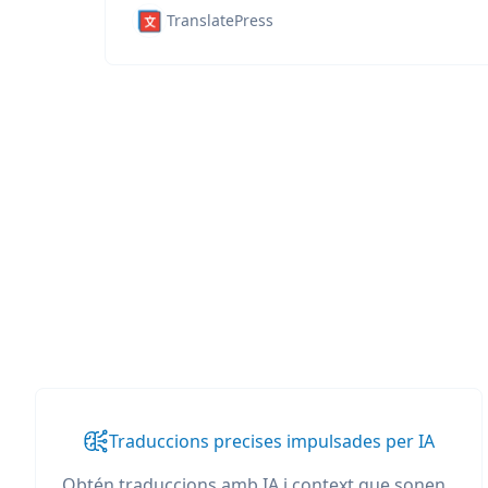
TranslatePress
Traduccions precises impulsades per IA
Obtén traduccions amb IA i context que sonen