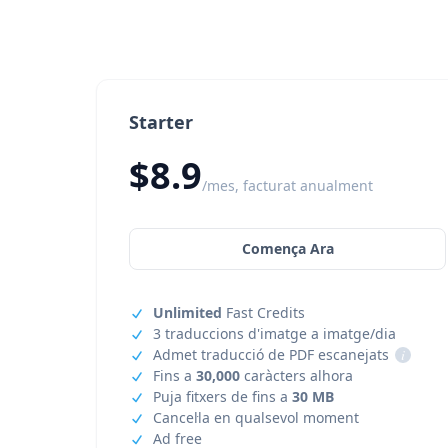
Starter
$8.9
/mes, facturat anualment
Comença Ara
Unlimited
Fast Credits
3 traduccions d'imatge a imatge/dia
Admet traducció de PDF escanejats
i
Fins a
30,000
caràcters alhora
Puja fitxers de fins a
30 MB
Cancel·la en qualsevol moment
Ad free