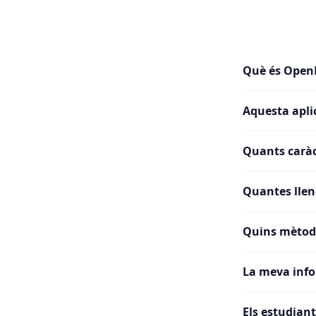
Què és Open
Aquesta apli
Quants caràc
Quantes llen
Quins mètod
La meva inf
Els estudian