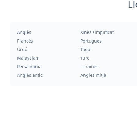
Ll
Anglès
Xinès simplificat
Francès
Portuguès
Urdú
Tagal
Malayalam
Turc
Persa iranià
Ucraïnès
Anglès antic
Anglès mitjà