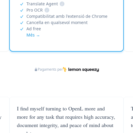
Translate Agent
i
Pro OCR
i
Compatibilitat amb l'extensió de Chrome
Cancel·la en qualsevol moment
Ad free
Més →
Pagaments per
I find myself turning to OpenL more and
T
y
more for any task that requires high accuracy,
document integrity, and peace of mind about