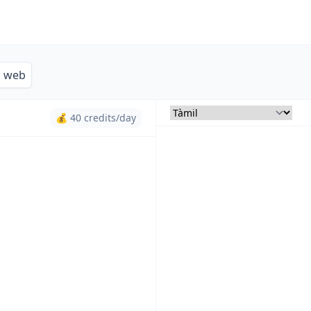
s web
💰 40 credits/day