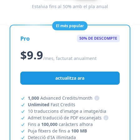
Estalvia fins al 50% amb el pla anual
El més popular
Pro
50% DE DESCOMPTE
$9.9
/mes, facturat anualment
actualitza ara
1,000
Advanced Credits/month
i
Unlimited
Fast Credits
10 traduccions d'imatge a imatge/dia
Admet traducció de PDF escanejats
i
Fins a
100,000
caràcters alhora
Puja fitxers de fins a
100 MB
Detecció d'IA il·limitada