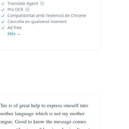
Translate Agent
i
Pro OCR
i
Compatibilitat amb l'extensió de Chrome
Cancel·la en qualsevol moment
Ad free
Més →
his is of great help to express oneself into
another language which is not my mother
tongue. Good to know the message comes