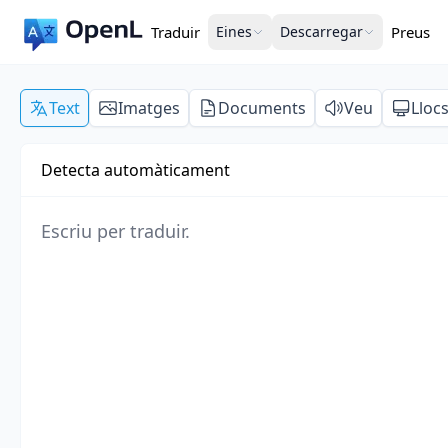
Traduir
Eines
Descarregar
Preus
Text
Imatges
Documents
Veu
Lloc
Detecta automàticament