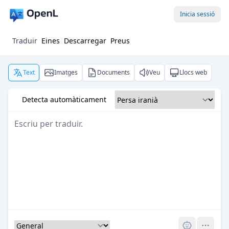
Inicia sessió
Traduir
Eines
Descarregar
Preus
Text
Imatges
Documents
Veu
Llocs web
Detecta automàticament
Pro