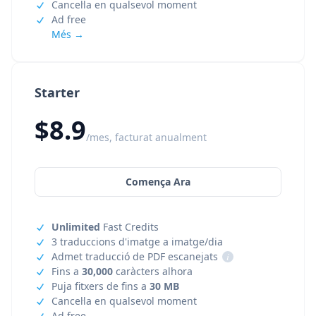
Cancel·la en qualsevol moment
Ad free
Més →
Starter
$8.9
/mes, facturat anualment
Comença Ara
Unlimited
Fast Credits
3 traduccions d'imatge a imatge/dia
Admet traducció de PDF escanejats
i
Fins a
30,000
caràcters alhora
Puja fitxers de fins a
30 MB
Cancel·la en qualsevol moment
Ad free