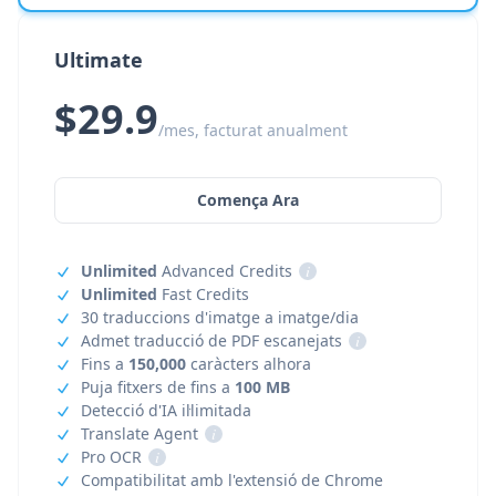
Ultimate
$29.9
/mes, facturat anualment
Comença Ara
Unlimited
Advanced Credits
i
Unlimited
Fast Credits
30 traduccions d'imatge a imatge/dia
Admet traducció de PDF escanejats
i
Fins a
150,000
caràcters alhora
Puja fitxers de fins a
100 MB
Detecció d'IA il·limitada
Translate Agent
i
Pro OCR
i
Compatibilitat amb l'extensió de Chrome