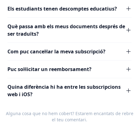
Els estudiants tenen descomptes educatius?
Què passa amb els meus documents després de
ser traduïts?
Com puc cancel·lar la meva subscripció?
Puc sol·licitar un reemborsament?
Quina diferència hi ha entre les subscripcions
web i iOS?
Alguna cosa que no hem cobert? Estarem encantats de rebre
el teu
comentari
.