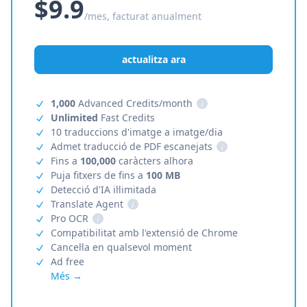
$9.9
/mes, facturat anualment
actualitza ara
1,000
Advanced Credits/month
i
Unlimited
Fast Credits
10 traduccions d'imatge a imatge/dia
Admet traducció de PDF escanejats
i
Fins a
100,000
caràcters alhora
Puja fitxers de fins a
100 MB
Detecció d'IA il·limitada
Translate Agent
i
Pro OCR
i
Compatibilitat amb l'extensió de Chrome
Cancel·la en qualsevol moment
Ad free
Més →