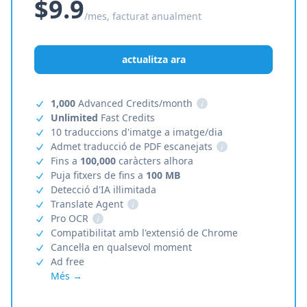
$9.9
/mes, facturat anualment
actualitza ara
1,000
Advanced Credits/month
i
Unlimited
Fast Credits
10 traduccions d'imatge a imatge/dia
Admet traducció de PDF escanejats
i
Fins a
100,000
caràcters alhora
Puja fitxers de fins a
100 MB
Detecció d'IA il·limitada
Translate Agent
i
Pro OCR
i
Compatibilitat amb l'extensió de Chrome
Cancel·la en qualsevol moment
Ad free
Més →