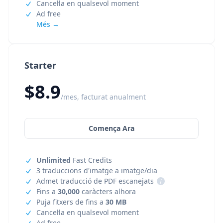
Cancel·la en qualsevol moment
Ad free
Més →
Starter
$8.9
/mes, facturat anualment
Comença Ara
Unlimited
Fast Credits
3 traduccions d'imatge a imatge/dia
Admet traducció de PDF escanejats
i
Fins a
30,000
caràcters alhora
Puja fitxers de fins a
30 MB
Cancel·la en qualsevol moment
Ad free