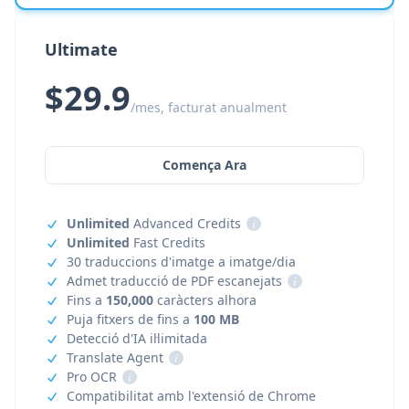
Ultimate
$29.9
/mes, facturat anualment
Comença Ara
Unlimited
Advanced Credits
i
Unlimited
Fast Credits
30 traduccions d'imatge a imatge/dia
Admet traducció de PDF escanejats
i
Fins a
150,000
caràcters alhora
Puja fitxers de fins a
100 MB
Detecció d'IA il·limitada
Translate Agent
i
Pro OCR
i
Compatibilitat amb l'extensió de Chrome