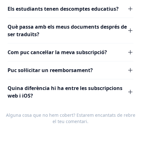
Els estudiants tenen descomptes educatius?
Què passa amb els meus documents després de
ser traduïts?
Com puc cancel·lar la meva subscripció?
Puc sol·licitar un reemborsament?
Quina diferència hi ha entre les subscripcions
web i iOS?
Alguna cosa que no hem cobert? Estarem encantats de rebre
el teu
comentari
.