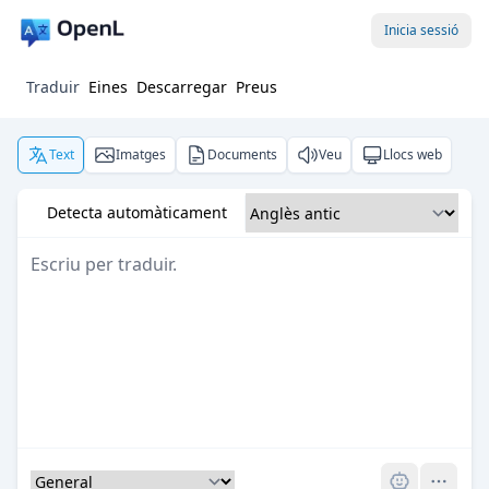
Inicia sessió
Traduir
Eines
Descarregar
Preus
Text
Imatges
Documents
Veu
Llocs web
Detecta automàticament
Pro