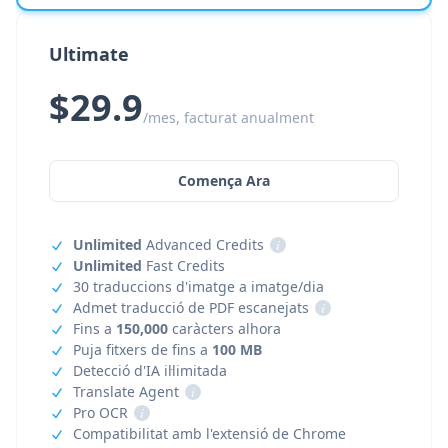
Ultimate
$29.9
/mes, facturat anualment
Comença Ara
Unlimited
Advanced Credits
i
Unlimited
Fast Credits
30 traduccions d'imatge a imatge/dia
Admet traducció de PDF escanejats
i
Fins a
150,000
caràcters alhora
Puja fitxers de fins a
100 MB
Detecció d'IA il·limitada
Translate Agent
i
Pro OCR
i
Compatibilitat amb l'extensió de Chrome