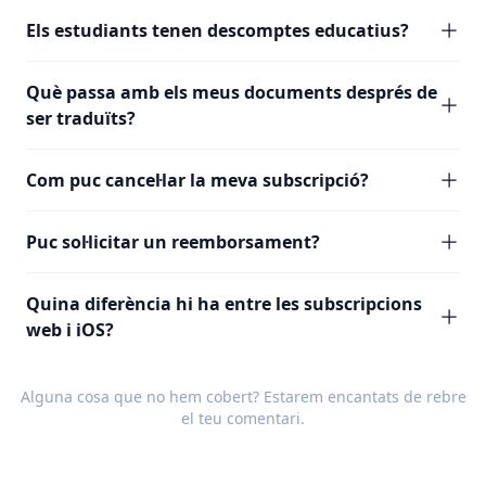
Els estudiants tenen descomptes educatius?
Què passa amb els meus documents després de
ser traduïts?
Com puc cancel·lar la meva subscripció?
Puc sol·licitar un reemborsament?
Quina diferència hi ha entre les subscripcions
web i iOS?
Alguna cosa que no hem cobert? Estarem encantats de rebre
el teu
comentari
.