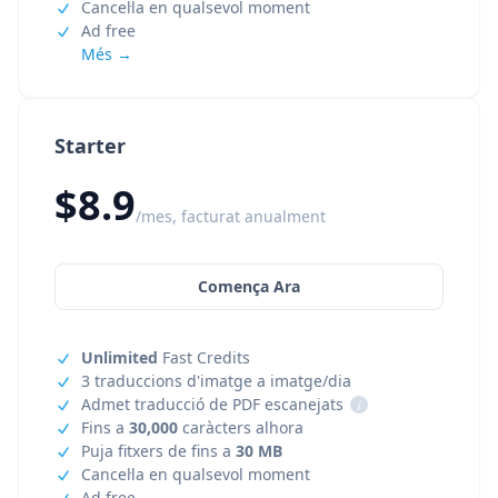
Cancel·la en qualsevol moment
Ad free
Més →
Starter
$8.9
/mes, facturat anualment
Comença Ara
Unlimited
Fast Credits
3 traduccions d'imatge a imatge/dia
Admet traducció de PDF escanejats
i
Fins a
30,000
caràcters alhora
Puja fitxers de fins a
30 MB
Cancel·la en qualsevol moment
Ad free