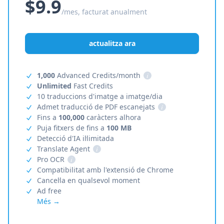
$9.9
/mes, facturat anualment
actualitza ara
1,000
Advanced Credits/month
i
Unlimited
Fast Credits
10 traduccions d'imatge a imatge/dia
Admet traducció de PDF escanejats
i
Fins a
100,000
caràcters alhora
Puja fitxers de fins a
100 MB
Detecció d'IA il·limitada
Translate Agent
i
Pro OCR
i
Compatibilitat amb l'extensió de Chrome
Cancel·la en qualsevol moment
Ad free
Més →