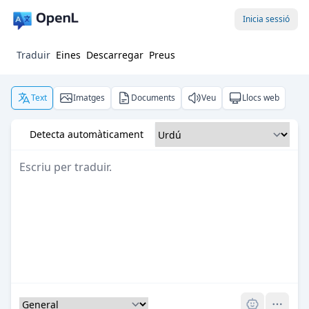
Inicia sessió
Traduir
Eines
Descarregar
Preus
Text
Imatges
Documents
Veu
Llocs web
Detecta automàticament
Pro