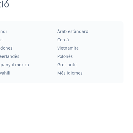
ció
indi
Àrab estàndard
us
Coreà
ndonesi
Vietnamita
eerlandès
Polonès
spanyol mexicà
Grec antic
wahili
Més idiomes