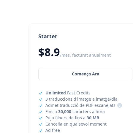
Starter
$8.9
/mes, facturat anualment
Comença Ara
Unlimited
Fast Credits
3 traduccions d'imatge a imatge/dia
Admet traducció de PDF escanejats
i
Fins a
30,000
caràcters alhora
Puja fitxers de fins a
30 MB
Cancel·la en qualsevol moment
Ad free