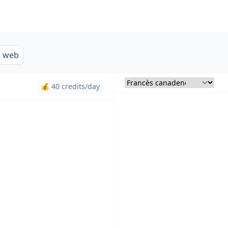
s web
💰 40 credits/day