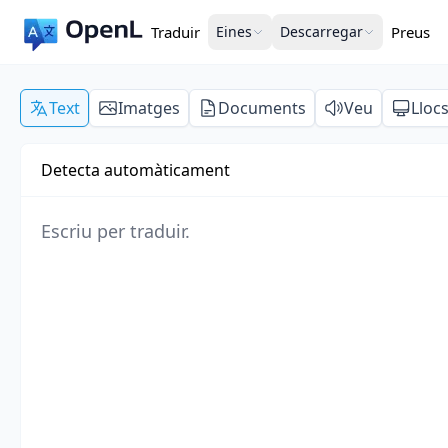
Traduir
Eines
Descarregar
Preus
Text
Imatges
Documents
Veu
Lloc
Detecta automàticament