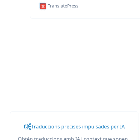
TranslatePress
Traduccions precises impulsades per IA
Obtén traduccions amb IA i context que sonen