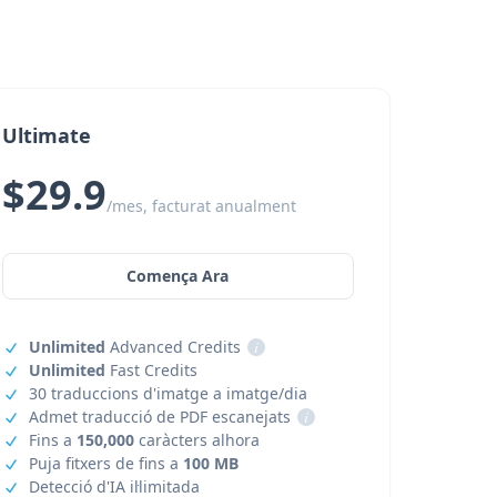
Ultimate
$29.9
/mes, facturat anualment
Comença Ara
Unlimited
Advanced Credits
i
Unlimited
Fast Credits
30 traduccions d'imatge a imatge/dia
Admet traducció de PDF escanejats
i
Fins a
150,000
caràcters alhora
Puja fitxers de fins a
100 MB
Detecció d'IA il·limitada