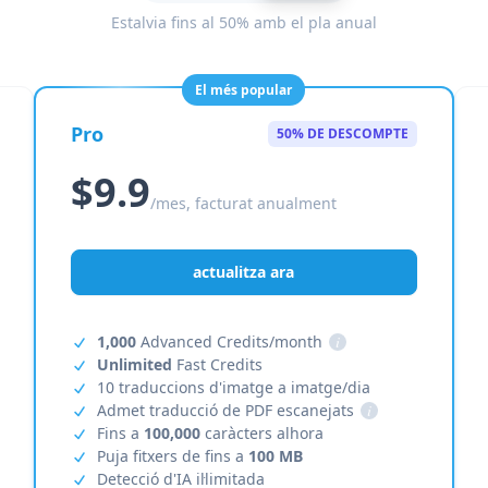
Estalvia fins al 50% amb el pla anual
El més popular
Pro
50% DE DESCOMPTE
$9.9
/mes, facturat anualment
actualitza ara
1,000
Advanced Credits/month
i
Unlimited
Fast Credits
10 traduccions d'imatge a imatge/dia
Admet traducció de PDF escanejats
i
Fins a
100,000
caràcters alhora
Puja fitxers de fins a
100 MB
Detecció d'IA il·limitada