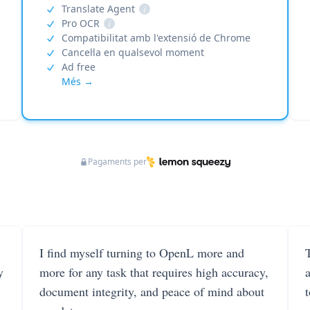
Translate Agent
i
Pro OCR
i
Compatibilitat amb l'extensió de Chrome
Cancel·la en qualsevol moment
Ad free
Més →
Pagaments per
I find myself turning to OpenL more and
T
y
more for any task that requires high accuracy,
document integrity, and peace of mind about