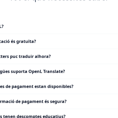
L?
cació és gratuïta?
ters puc traduir alhora?
gües suporta OpenL Translate?
es de pagament estan disponibles?
ormació de pagament és segura?
ts tenen descomptes educatius?