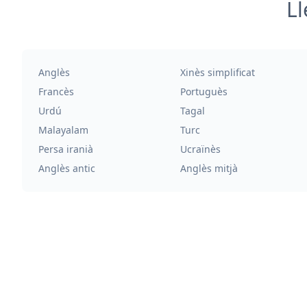
Ll
Anglès
Xinès simplificat
Francès
Portuguès
Urdú
Tagal
Malayalam
Turc
Persa iranià
Ucraïnès
Anglès antic
Anglès mitjà