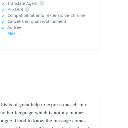
Translate Agent
i
Pro OCR
i
Compatibilitat amb l'extensió de Chrome
Cancel·la en qualsevol moment
Ad free
Més →
his is of great help to express oneself into
another language which is not my mother
tongue. Good to know the message comes