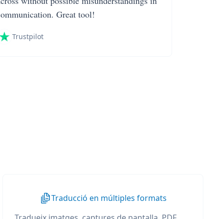
across without possible misunderstandings in
communication. Great tool!
Trustpilot
Traducció en múltiples formats
Tradueix imatges, captures de pantalla, PDF,