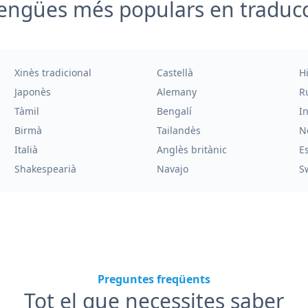
engües més populars en traduc
Xinès tradicional
Castellà
H
Japonès
Alemany
R
Tàmil
Bengalí
I
Birmà
Tailandès
N
Italià
Anglès britànic
E
Shakespearià
Navajo
S
Preguntes freqüents
Tot el que necessites saber