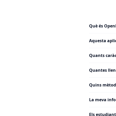
Què és Open
Aquesta apli
Quants caràc
Quantes llen
Quins mètod
La meva inf
Els estudian