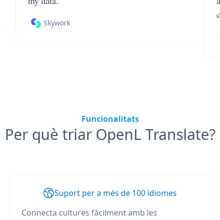
my data.
Skywork
Funcionalitats
Per què triar OpenL Translate?
Suport per a més de 100 idiomes
Connecta cultures fàcilment amb les