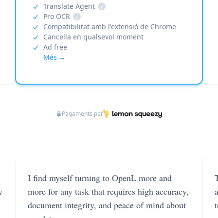
Translate Agent
i
Pro OCR
i
Compatibilitat amb l'extensió de Chrome
Cancel·la en qualsevol moment
Ad free
Més →
Pagaments per
I find myself turning to OpenL more and
T
y
more for any task that requires high accuracy,
document integrity, and peace of mind about