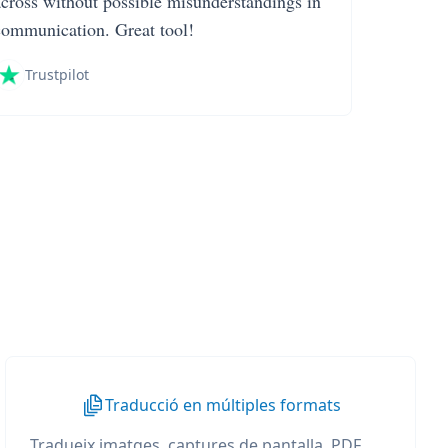
across without possible misunderstandings in
communication. Great tool!
Trustpilot
Traducció en múltiples formats
Tradueix imatges, captures de pantalla, PDF,