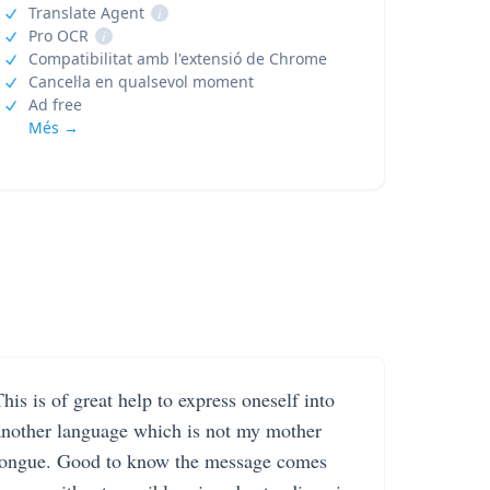
Translate Agent
i
Pro OCR
i
Compatibilitat amb l'extensió de Chrome
Cancel·la en qualsevol moment
Ad free
Més →
his is of great help to express oneself into
another language which is not my mother
tongue. Good to know the message comes