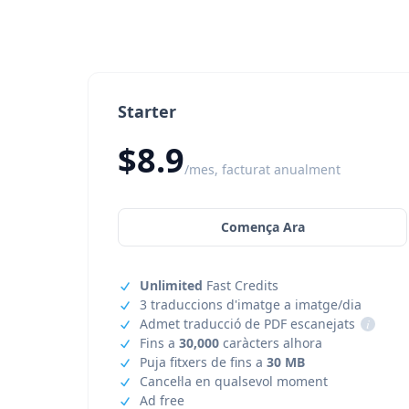
Starter
$8.9
/mes, facturat anualment
Comença Ara
Unlimited
Fast Credits
3 traduccions d'imatge a imatge/dia
Admet traducció de PDF escanejats
i
Fins a
30,000
caràcters alhora
Puja fitxers de fins a
30 MB
Cancel·la en qualsevol moment
Ad free