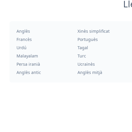
Ll
Anglès
Xinès simplificat
Francès
Portuguès
Urdú
Tagal
Malayalam
Turc
Persa iranià
Ucraïnès
Anglès antic
Anglès mitjà