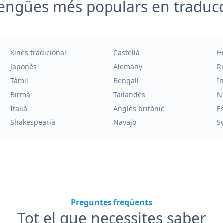
engües més populars en traduc
Xinès tradicional
Castellà
H
Japonès
Alemany
R
Tàmil
Bengalí
I
Birmà
Tailandès
N
Italià
Anglès britànic
E
Shakespearià
Navajo
S
Preguntes freqüents
Tot el que necessites saber