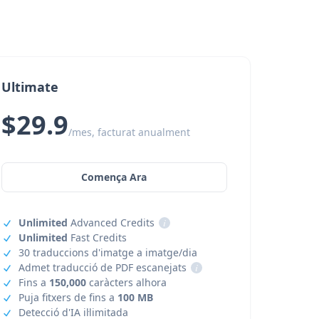
Ultimate
$29.9
/mes, facturat anualment
Comença Ara
Unlimited
Advanced Credits
i
Unlimited
Fast Credits
30 traduccions d'imatge a imatge/dia
Admet traducció de PDF escanejats
i
Fins a
150,000
caràcters alhora
Puja fitxers de fins a
100 MB
Detecció d'IA il·limitada