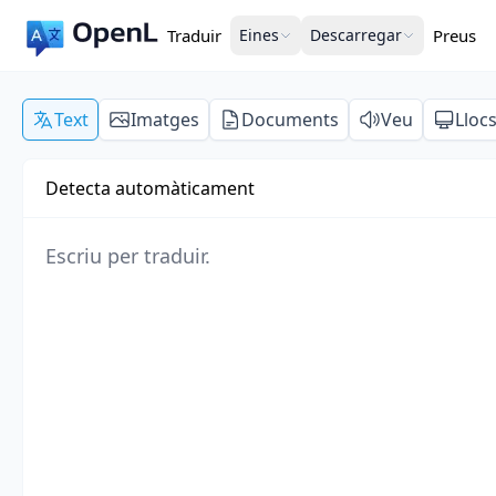
Traduir
Eines
Descarregar
Preus
Text
Imatges
Documents
Veu
Lloc
Detecta automàticament