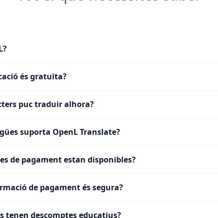
L?
cació és gratuïta?
ters puc traduir alhora?
gües suporta OpenL Translate?
es de pagament estan disponibles?
ormació de pagament és segura?
ts tenen descomptes educatius?