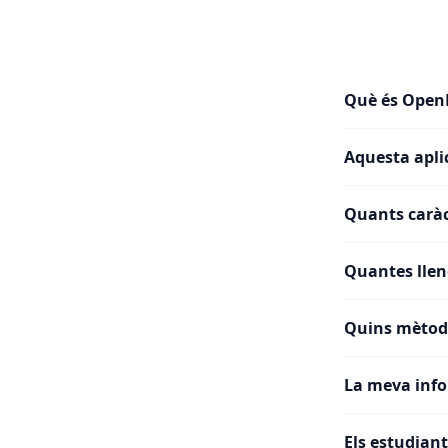
Què és Open
Aquesta apli
Quants caràc
Quantes llen
Quins mètod
La meva inf
Els estudian