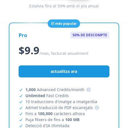
Estalvia fins al 50% amb el pla anual
El més popular
Pro
50% DE DESCOMPTE
$9.9
/mes, facturat anualment
actualitza ara
1,000
Advanced Credits/month
i
Unlimited
Fast Credits
10 traduccions d'imatge a imatge/dia
Admet traducció de PDF escanejats
i
Fins a
100,000
caràcters alhora
Puja fitxers de fins a
100 MB
Detecció d'IA il·limitada