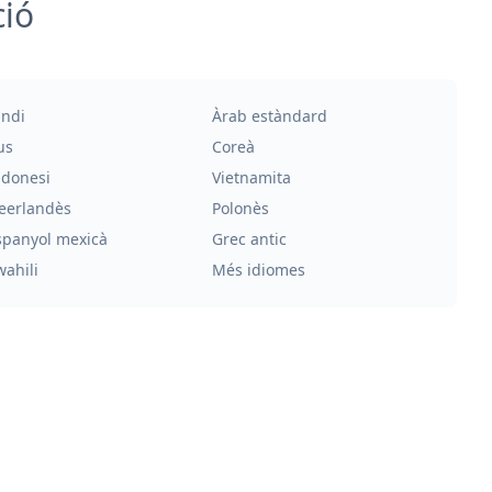
ció
indi
Àrab estàndard
us
Coreà
ndonesi
Vietnamita
eerlandès
Polonès
spanyol mexicà
Grec antic
wahili
Més idiomes