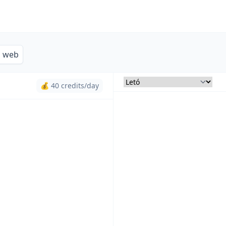
s web
💰 40 credits/day