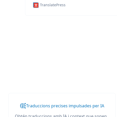
TranslatePress
Traduccions precises impulsades per IA
Obtén traduccions amb IA i context que sonen