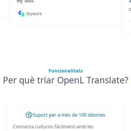
my data.
Skywork
Funcionalitats
Per què triar OpenL Translate?
Suport per a més de 100 idiomes
Connecta cultures fàcilment amb les