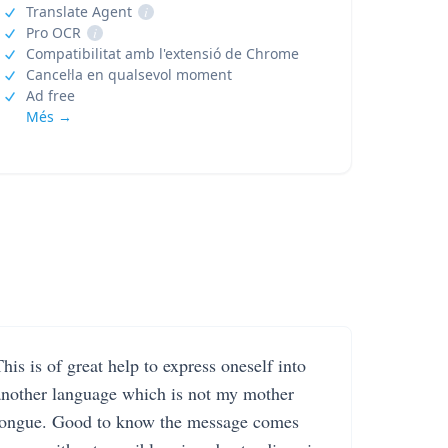
Translate Agent
i
Pro OCR
i
Compatibilitat amb l'extensió de Chrome
Cancel·la en qualsevol moment
Ad free
Més →
his is of great help to express oneself into
another language which is not my mother
tongue. Good to know the message comes