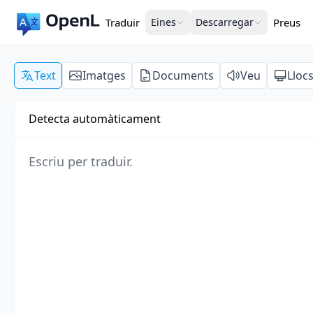
Traduir
Eines
Descarregar
Preus
Text
Imatges
Documents
Veu
Lloc
Detecta automàticament