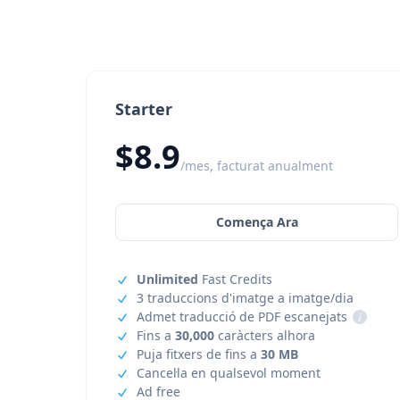
Starter
$8.9
/mes, facturat anualment
Comença Ara
Unlimited
Fast Credits
3 traduccions d'imatge a imatge/dia
Admet traducció de PDF escanejats
i
Fins a
30,000
caràcters alhora
Puja fitxers de fins a
30 MB
Cancel·la en qualsevol moment
Ad free