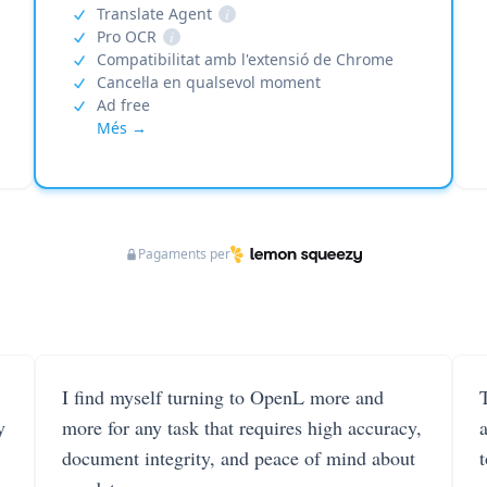
Translate Agent
i
Pro OCR
i
Compatibilitat amb l'extensió de Chrome
Cancel·la en qualsevol moment
Ad free
Més →
Pagaments per
I find myself turning to OpenL more and
T
y
more for any task that requires high accuracy,
document integrity, and peace of mind about