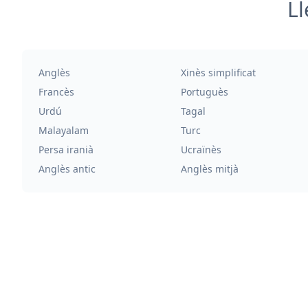
Ll
Anglès
Xinès simplificat
Francès
Portuguès
Urdú
Tagal
Malayalam
Turc
Persa iranià
Ucraïnès
Anglès antic
Anglès mitjà