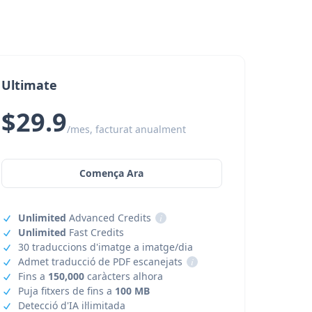
Ultimate
$29.9
/mes, facturat anualment
Comença Ara
Unlimited
Advanced Credits
i
Unlimited
Fast Credits
30 traduccions d'imatge a imatge/dia
Admet traducció de PDF escanejats
i
Fins a
150,000
caràcters alhora
Puja fitxers de fins a
100 MB
Detecció d'IA il·limitada