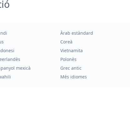
ció
indi
Àrab estàndard
us
Coreà
ndonesi
Vietnamita
eerlandès
Polonès
spanyol mexicà
Grec antic
wahili
Més idiomes