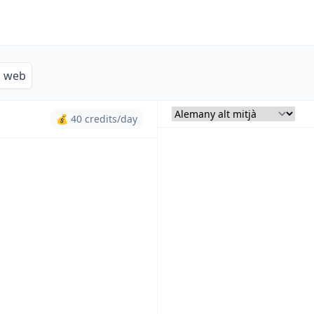
s web
💰 40 credits/day