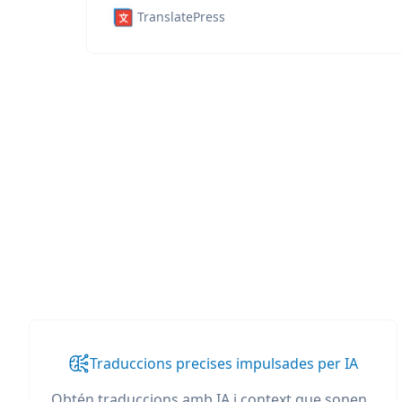
TranslatePress
Traduccions precises impulsades per IA
Obtén traduccions amb IA i context que sonen