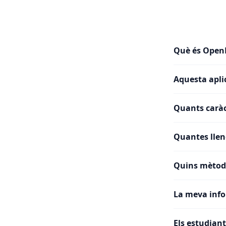
Què és Open
Aquesta apli
Quants caràc
Quantes llen
Quins mètod
La meva inf
Els estudian