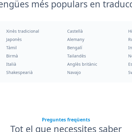
engües més populars en traduc
Xinès tradicional
Castellà
H
Japonès
Alemany
R
Tàmil
Bengalí
I
Birmà
Tailandès
N
Italià
Anglès britànic
E
Shakespearià
Navajo
S
Preguntes freqüents
Tot el que necessites saber