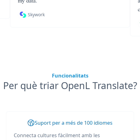
my data.
Skywork
Funcionalitats
Per què triar OpenL Translate?
Suport per a més de 100 idiomes
Connecta cultures fàcilment amb les