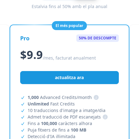
Estalvia fins al 50% amb el pla anual
El més popular
Pro
50% DE DESCOMPTE
$9.9
/mes, facturat anualment
actualitza ara
1,000
Advanced Credits/month
i
Unlimited
Fast Credits
10 traduccions d'imatge a imatge/dia
Admet traducció de PDF escanejats
i
Fins a
100,000
caràcters alhora
Puja fitxers de fins a
100 MB
Detecció d'IA il·limitada