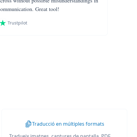
across without possible misunderstandings in
communication. Great tool!
Trustpilot
Traducció en múltiples formats
Tradueix imatges, captures de pantalla, PDF,