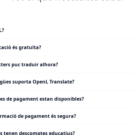
L?
cació és gratuïta?
ters puc traduir alhora?
gües suporta OpenL Translate?
es de pagament estan disponibles?
ormació de pagament és segura?
ts tenen descomptes educatius?