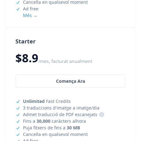
Cancel·la en qualsevol moment
Ad free
Més →
Starter
$8.9
/mes, facturat anualment
Comença Ara
Unlimited
Fast Credits
3 traduccions d'imatge a imatge/dia
Admet traducció de PDF escanejats
i
Fins a
30,000
caràcters alhora
Puja fitxers de fins a
30 MB
Cancel·la en qualsevol moment
Ad free