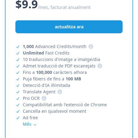
$9.9
/mes, facturat anualment
actualitza ara
1,000
Advanced Credits/month
i
Unlimited
Fast Credits
10 traduccions d'imatge a imatge/dia
Admet traducció de PDF escanejats
i
Fins a
100,000
caràcters alhora
Puja fitxers de fins a
100 MB
Detecció d'IA il·limitada
Translate Agent
i
Pro OCR
i
Compatibilitat amb l'extensió de Chrome
Cancel·la en qualsevol moment
Ad free
Més →