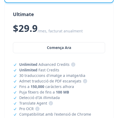
Ultimate
$29.9
/mes, facturat anualment
Comença Ara
Unlimited
Advanced Credits
i
Unlimited
Fast Credits
30 traduccions d'imatge a imatge/dia
Admet traducció de PDF escanejats
i
Fins a
150,000
caràcters alhora
Puja fitxers de fins a
100 MB
Detecció d'IA il·limitada
Translate Agent
i
Pro OCR
i
Compatibilitat amb l'extensió de Chrome