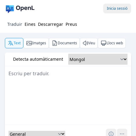
Inicia sessió
Traduir
Eines
Descarregar
Preus
Text
Imatges
Documents
Veu
Llocs web
Detecta automàticament
Pro