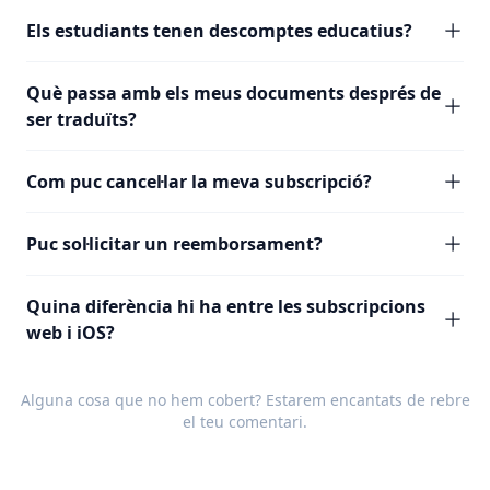
Els estudiants tenen descomptes educatius?
Què passa amb els meus documents després de
ser traduïts?
Com puc cancel·lar la meva subscripció?
Puc sol·licitar un reemborsament?
Quina diferència hi ha entre les subscripcions
web i iOS?
Alguna cosa que no hem cobert? Estarem encantats de rebre
el teu
comentari
.