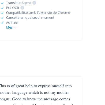
Translate Agent
i
Pro OCR
i
Compatibilitat amb l'extensió de Chrome
Cancel·la en qualsevol moment
Ad free
Més →
his is of great help to express oneself into
another language which is not my mother
tongue. Good to know the message comes