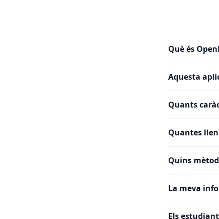
Què és Open
Aquesta apli
Quants caràc
Quantes llen
Quins mètod
La meva inf
Els estudian