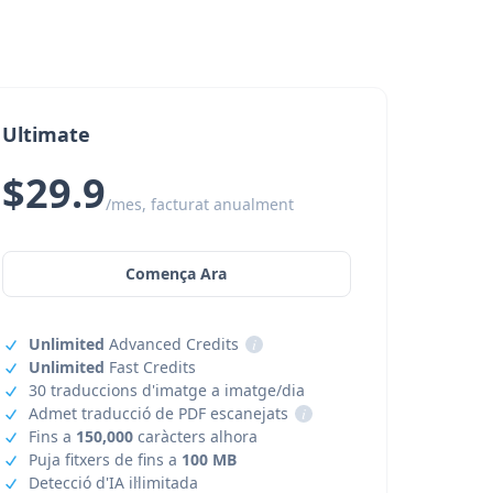
Ultimate
$29.9
/mes, facturat anualment
Comença Ara
Unlimited
Advanced Credits
i
Unlimited
Fast Credits
30 traduccions d'imatge a imatge/dia
Admet traducció de PDF escanejats
i
Fins a
150,000
caràcters alhora
Puja fitxers de fins a
100 MB
Detecció d'IA il·limitada