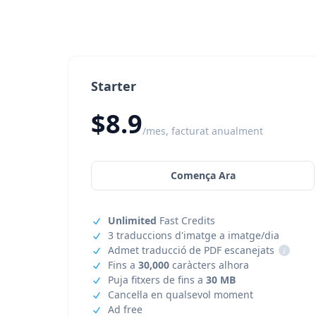
Starter
$8.9
/mes, facturat anualment
Comença Ara
Unlimited
Fast Credits
3 traduccions d'imatge a imatge/dia
Admet traducció de PDF escanejats
i
Fins a
30,000
caràcters alhora
Puja fitxers de fins a
30 MB
Cancel·la en qualsevol moment
Ad free