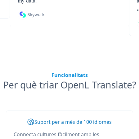
my data.
Skywork
Funcionalitats
Per què triar OpenL Translate?
Suport per a més de 100 idiomes
Connecta cultures fàcilment amb les