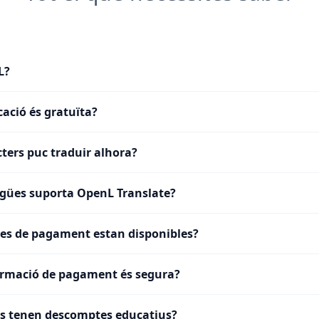
L?
cació és gratuïta?
ters puc traduir alhora?
gües suporta OpenL Translate?
es de pagament estan disponibles?
ormació de pagament és segura?
ts tenen descomptes educatius?