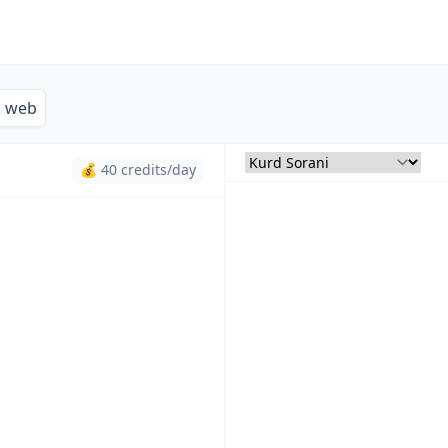
s web
💰 40 credits/day