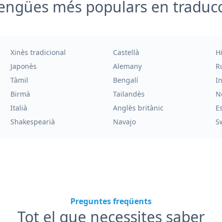
engües més populars en traduc
Xinès tradicional
Castellà
H
Japonès
Alemany
R
Tàmil
Bengalí
I
Birmà
Tailandès
N
Italià
Anglès britànic
E
Shakespearià
Navajo
S
Preguntes freqüents
Tot el que necessites saber