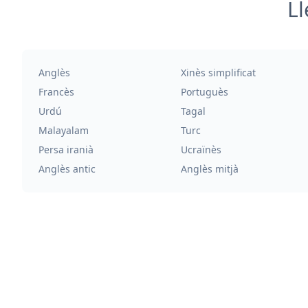
Ll
Anglès
Xinès simplificat
Francès
Portuguès
Urdú
Tagal
Malayalam
Turc
Persa iranià
Ucraïnès
Anglès antic
Anglès mitjà