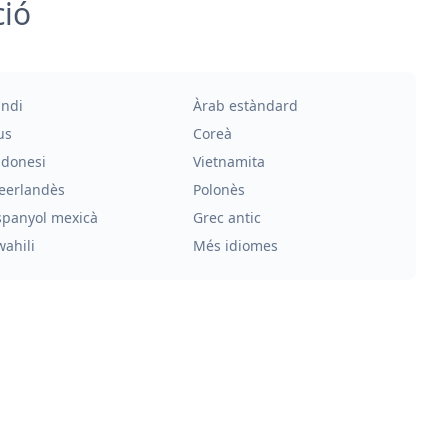
ció
indi
Àrab estàndard
us
Coreà
ndonesi
Vietnamita
eerlandès
Polonès
spanyol mexicà
Grec antic
wahili
Més idiomes