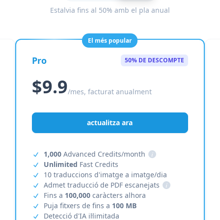
Estalvia fins al 50% amb el pla anual
El més popular
Pro
50% DE DESCOMPTE
$9.9
/mes, facturat anualment
actualitza ara
1,000
Advanced Credits/month
i
Unlimited
Fast Credits
10 traduccions d'imatge a imatge/dia
Admet traducció de PDF escanejats
i
Fins a
100,000
caràcters alhora
Puja fitxers de fins a
100 MB
Detecció d'IA il·limitada