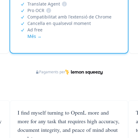
Translate Agent
i
Pro OCR
i
Compatibilitat amb l'extensió de Chrome
Cancel·la en qualsevol moment
Ad free
Més →
Pagaments per
I find myself turning to OpenL more and
T
y
more for any task that requires high accuracy,
document integrity, and peace of mind about