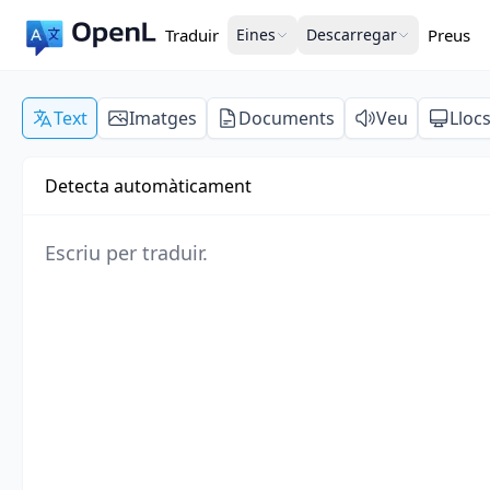
Traduir
Eines
Descarregar
Preus
Text
Imatges
Documents
Veu
Lloc
Detecta automàticament