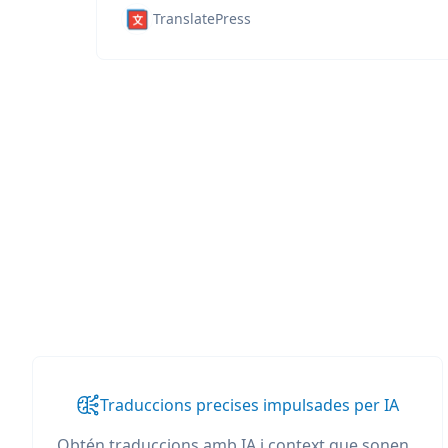
TranslatePress
Traduccions precises impulsades per IA
Obtén traduccions amb IA i context que sonen