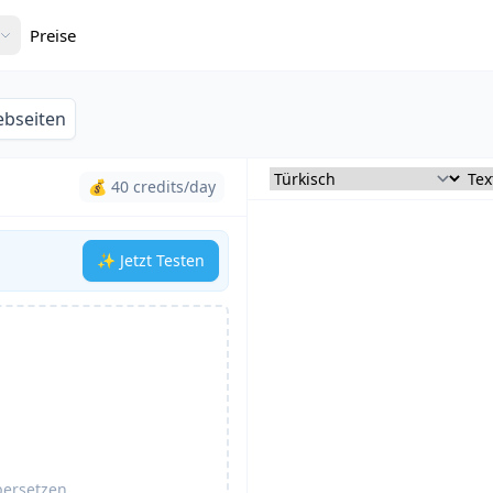
Preise
bseiten
💰 40 credits/day
✨ Jetzt Testen
bersetzen