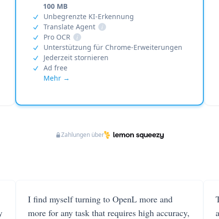
100 MB
Unbegrenzte KI-Erkennung
Translate Agent
i
Pro OCR
i
Unterstützung für Chrome-Erweiterungen
Jederzeit stornieren
Ad free
Mehr →
Zahlungen über
I find myself turning to OpenL more and
T
y
more for any task that requires high accuracy,