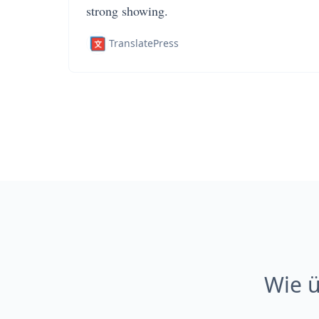
strong showing.
TranslatePress
Wie ü