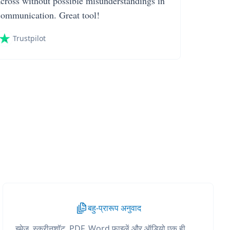
across without possible misunderstandings in
communication. Great tool!
Trustpilot
बहु-प्रारूप अनुवाद
इमेज, स्क्रीनशॉट, PDF, Word फ़ाइलें और ऑडियो एक ही