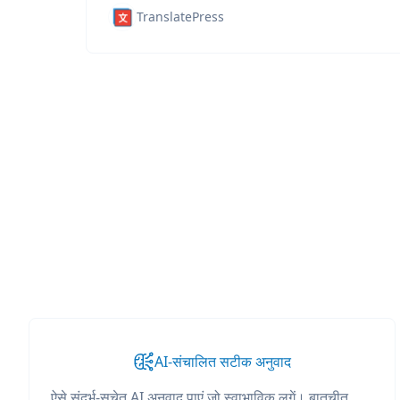
TranslatePress
AI-संचालित सटीक अनुवाद
ऐसे संदर्भ-सचेत AI अनुवाद पाएं जो स्वाभाविक लगें। बातचीत,