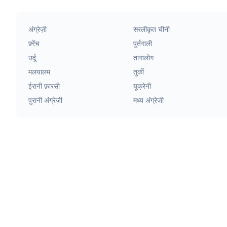
अंग्रेज़ी
सरलीकृत चीनी
फ़्रेंच
पुर्तगाली
उर्दू
तागालोग
मलयालम
तुर्की
ईरानी फ़ारसी
यूक्रेनी
पुरानी अंग्रेज़ी
मध्य अंग्रेजी