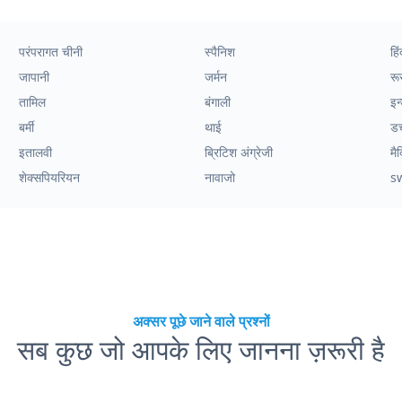
परंपरागत चीनी
स्पैनिश
हिं
जापानी
जर्मन
रू
तामिल
बंगाली
इन
बर्मी
थाई
ड
इतालवी
ब्रिटिश अंग्रेजी
मै
शेक्सपियरियन
नावाजो
s
अक्सर पूछे जाने वाले प्रश्नों
सब कुछ जो आपके लिए जानना ज़रूरी है