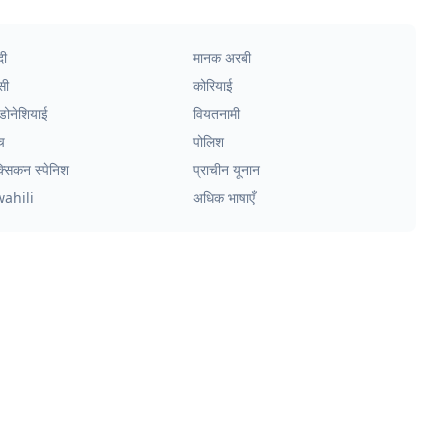
दी
मानक अरबी
सी
कोरियाई
्डोनेशियाई
वियतनामी
च
पोलिश
क्सिकन स्पेनिश
प्राचीन यूनान
wahili
अधिक भाषाएँ