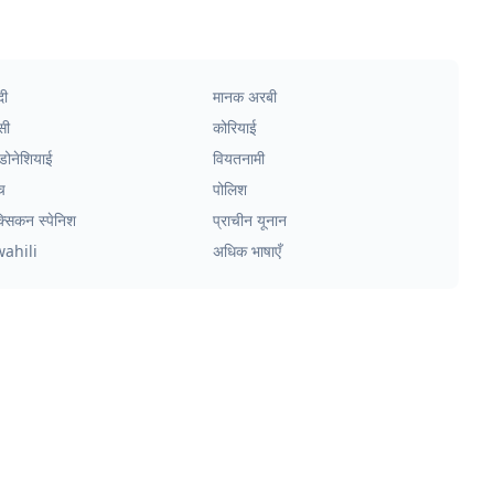
दी
मानक अरबी
सी
कोरियाई
्डोनेशियाई
वियतनामी
च
पोलिश
क्सिकन स्पेनिश
प्राचीन यूनान
wahili
अधिक भाषाएँ