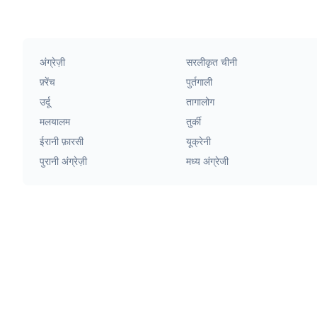
अंग्रेज़ी
सरलीकृत चीनी
फ़्रेंच
पुर्तगाली
उर्दू
तागालोग
मलयालम
तुर्की
ईरानी फ़ारसी
यूक्रेनी
पुरानी अंग्रेज़ी
मध्य अंग्रेजी