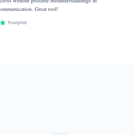
across without possible misunderstandings in
communication. Great tool!
Trustpilot