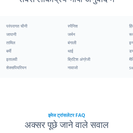
परंपरागत चीनी
स्पैनिश
हिं
जापानी
जर्मन
रू
तामिल
बंगाली
इन
बर्मी
थाई
ड
इतालवी
ब्रिटिश अंग्रेजी
मै
शेक्सपियरियन
नावाजो
s
इमेज ट्रांसलेटर FAQ
अक्सर पूछे जाने वाले सवाल