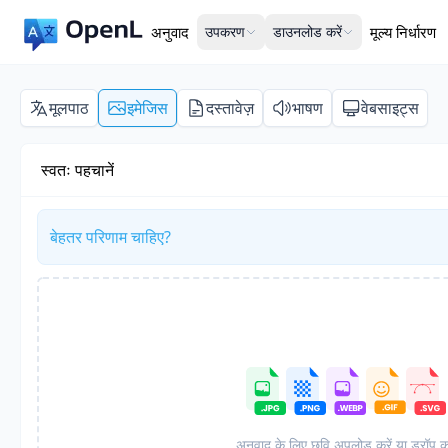
अनुवाद
उपकरण
डाउनलोड करें
मूल्य निर्धारण
मूलपाठ
इमेजिस
दस्तावेज़
भाषण
वेबसाइट्स
स्वतः पहचानें
बेहतर परिणाम चाहिए?
अनुवाद के लिए छवि अपलोड करें या ड्रॉप कर