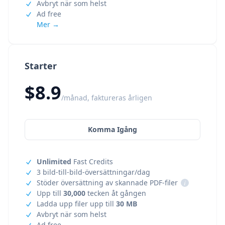
Avbryt när som helst
Ad free
Mer →
Starter
$8.9
/månad, faktureras årligen
Komma Igång
Unlimited
Fast Credits
3 bild-till-bild-översättningar/dag
Stöder översättning av skannade PDF-filer
i
Upp till
30,000
tecken åt gången
Ladda upp filer upp till
30 MB
Avbryt när som helst
Ad free