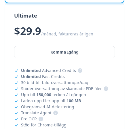
Ultimate
$29.9
/månad, faktureras årligen
Komma Igång
Unlimited
Advanced Credits
i
Unlimited
Fast Credits
30 bild-till-bild-översättningar/dag
Stöder översättning av skannade PDF-filer
i
Upp till
150,000
tecken åt gången
Ladda upp filer upp till
100 MB
Obegränsad AI-detektering
Translate Agent
i
Pro OCR
i
Stöd för Chrome-tillägg