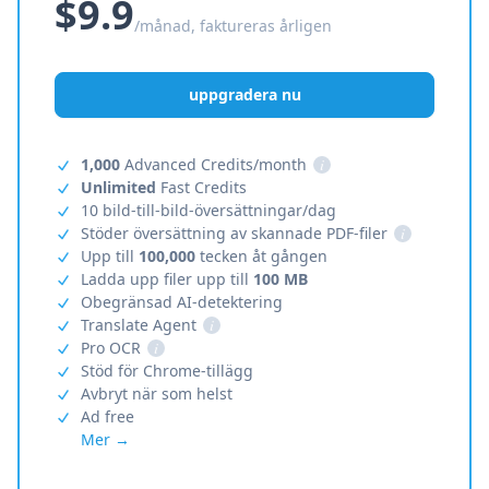
$9.9
/månad, faktureras årligen
uppgradera nu
1,000
Advanced Credits/month
i
Unlimited
Fast Credits
10 bild-till-bild-översättningar/dag
Stöder översättning av skannade PDF-filer
i
Upp till
100,000
tecken åt gången
Ladda upp filer upp till
100 MB
Obegränsad AI-detektering
Translate Agent
i
Pro OCR
i
Stöd för Chrome-tillägg
Avbryt när som helst
Ad free
Mer →