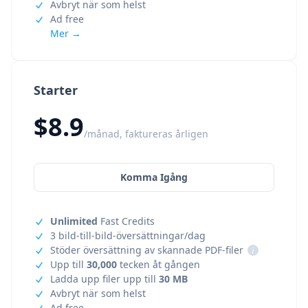
Avbryt när som helst
Ad free
Mer →
Starter
$8.9
/månad, faktureras årligen
Komma Igång
Unlimited
Fast Credits
3 bild-till-bild-översättningar/dag
Stöder översättning av skannade PDF-filer
i
Upp till
30,000
tecken åt gången
Ladda upp filer upp till
30 MB
Avbryt när som helst
Ad free