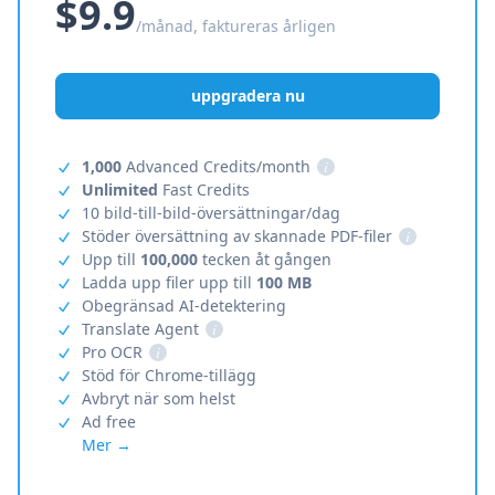
$9.9
/månad, faktureras årligen
uppgradera nu
1,000
Advanced Credits/month
i
Unlimited
Fast Credits
10 bild-till-bild-översättningar/dag
Stöder översättning av skannade PDF-filer
i
Upp till
100,000
tecken åt gången
Ladda upp filer upp till
100 MB
Obegränsad AI-detektering
Translate Agent
i
Pro OCR
i
Stöd för Chrome-tillägg
Avbryt när som helst
Ad free
Mer →