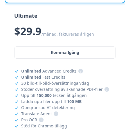
Ultimate
$29.9
/månad, faktureras årligen
Komma Igång
Unlimited
Advanced Credits
i
Unlimited
Fast Credits
30 bild-till-bild-översättningar/dag
Stöder översättning av skannade PDF-filer
i
Upp till
150,000
tecken åt gången
Ladda upp filer upp till
100 MB
Obegränsad AI-detektering
Translate Agent
i
Pro OCR
i
Stöd för Chrome-tillägg