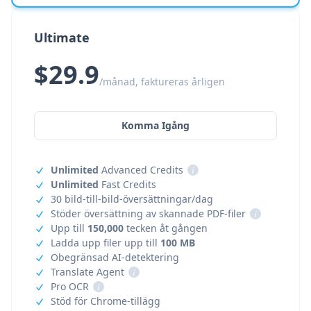
Ultimate
$29.9
/månad, faktureras årligen
Komma Igång
Unlimited
Advanced Credits
i
Unlimited
Fast Credits
30 bild-till-bild-översättningar/dag
Stöder översättning av skannade PDF-filer
i
Upp till
150,000
tecken åt gången
Ladda upp filer upp till
100 MB
Obegränsad AI-detektering
Translate Agent
i
Pro OCR
i
Stöd för Chrome-tillägg