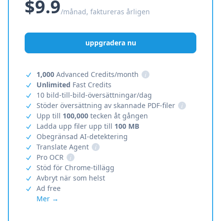
$9.9
/månad, faktureras årligen
uppgradera nu
1,000
Advanced Credits/month
i
Unlimited
Fast Credits
10 bild-till-bild-översättningar/dag
Stöder översättning av skannade PDF-filer
i
Upp till
100,000
tecken åt gången
Ladda upp filer upp till
100 MB
Obegränsad AI-detektering
Translate Agent
i
Pro OCR
i
Stöd för Chrome-tillägg
Avbryt när som helst
Ad free
Mer →