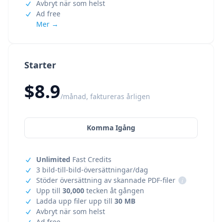
Avbryt när som helst
Ad free
Mer →
Starter
$8.9
/månad, faktureras årligen
Komma Igång
Unlimited
Fast Credits
3 bild-till-bild-översättningar/dag
Stöder översättning av skannade PDF-filer
i
Upp till
30,000
tecken åt gången
Ladda upp filer upp till
30 MB
Avbryt när som helst
Ad free