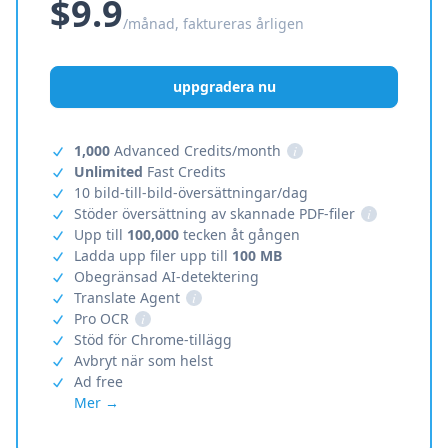
$9.9
/månad, faktureras årligen
uppgradera nu
1,000
Advanced Credits/month
i
Unlimited
Fast Credits
10 bild-till-bild-översättningar/dag
Stöder översättning av skannade PDF-filer
i
Upp till
100,000
tecken åt gången
Ladda upp filer upp till
100 MB
Obegränsad AI-detektering
Translate Agent
i
Pro OCR
i
Stöd för Chrome-tillägg
Avbryt när som helst
Ad free
Mer →