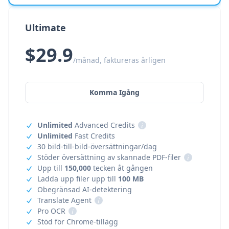
Ultimate
$29.9
/månad, faktureras årligen
Komma Igång
Unlimited
Advanced Credits
i
Unlimited
Fast Credits
30 bild-till-bild-översättningar/dag
Stöder översättning av skannade PDF-filer
i
Upp till
150,000
tecken åt gången
Ladda upp filer upp till
100 MB
Obegränsad AI-detektering
Translate Agent
i
Pro OCR
i
Stöd för Chrome-tillägg