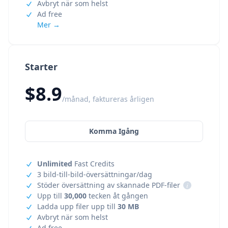
Avbryt när som helst
Ad free
Mer →
Starter
$8.9
/månad, faktureras årligen
Komma Igång
Unlimited
Fast Credits
3 bild-till-bild-översättningar/dag
Stöder översättning av skannade PDF-filer
i
Upp till
30,000
tecken åt gången
Ladda upp filer upp till
30 MB
Avbryt när som helst
Ad free