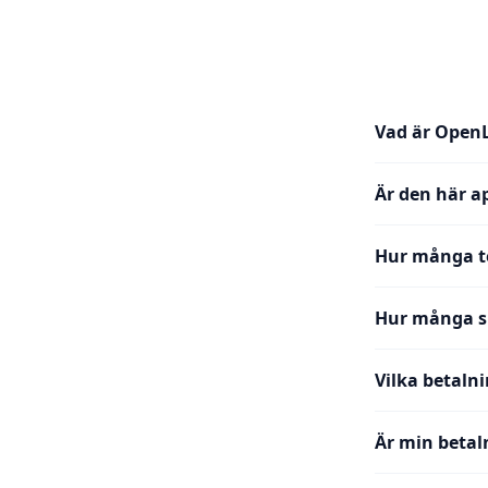
Vad är Open
Är den här a
Hur många te
Hur många sp
Vilka betaln
Är min betal