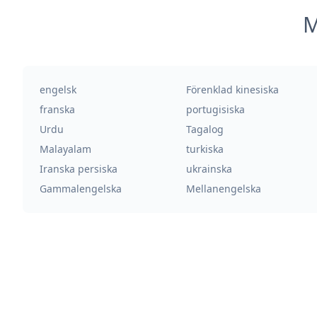
M
engelsk
Förenklad kinesiska
franska
portugisiska
Urdu
Tagalog
Malayalam
turkiska
Iranska persiska
ukrainska
Gammalengelska
Mellanengelska