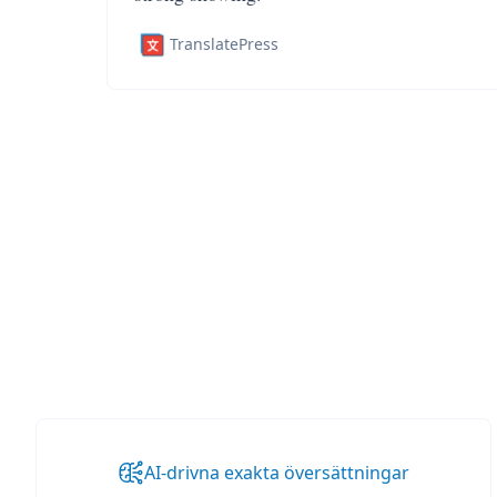
TranslatePress
AI-drivna exakta översättningar