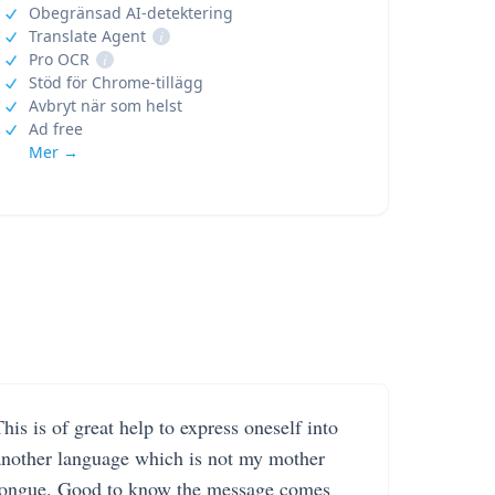
Obegränsad AI-detektering
Translate Agent
i
Pro OCR
i
Stöd för Chrome-tillägg
Avbryt när som helst
Ad free
Mer →
his is of great help to express oneself into
another language which is not my mother
tongue. Good to know the message comes