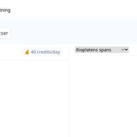
tning
tser
💰 40 credits/day