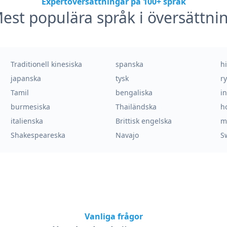
Expertöversättningar på 100+ språk
est populära språk i översättni
Traditionell kinesiska
spanska
h
japanska
tysk
r
Tamil
bengaliska
i
burmesiska
Thailändska
h
italienska
Brittisk engelska
m
Shakespeareska
Navajo
S
Vanliga frågor