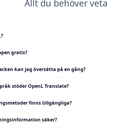
Allt du behöver veta
L?
ppen gratis?
cken kan jag översätta på en gång?
råk stöder OpenL Translate?
ingsmetoder finns tillgängliga?
ningsinformation säker?