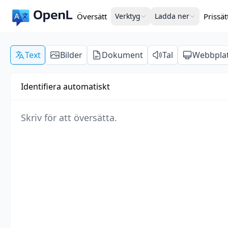
Översätt
Verktyg
Ladda ner
Prissät
Text
Bilder
Dokument
Tal
Webbpla
Identifiera automatiskt