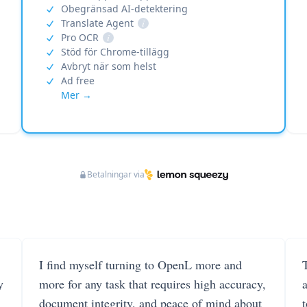
Obegränsad AI-detektering
Translate Agent
i
Pro OCR
i
Stöd för Chrome-tillägg
Avbryt när som helst
Ad free
Mer →
Betalningar via
I find myself turning to OpenL more and
T
y
more for any task that requires high accuracy,
document integrity, and peace of mind about