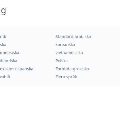
ng
indi
Standard arabiska
yska
koreanska
ndonesiska
vietnamesiska
olländska
Polska
exikansk spanska
Forntida grekiska
wahili
Flera språk