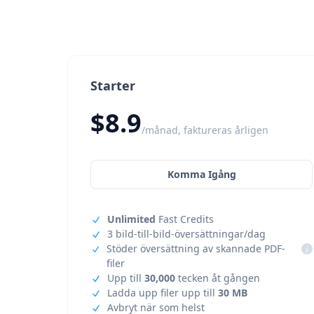
Starter
$8.9
/månad, faktureras årligen
Komma Igång
Unlimited
Fast Credits
3 bild-till-bild-översättningar/dag
Stöder översättning av skannade PDF-
i
filer
Upp till
30,000
tecken åt gången
Ladda upp filer upp till
30 MB
Avbryt när som helst