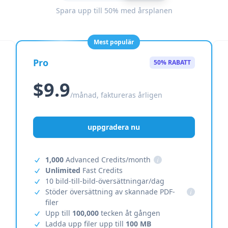
Spara upp till 50% med årsplanen
Mest populär
Pro
50% RABATT
$9.9
/månad, faktureras årligen
uppgradera nu
1,000
Advanced Credits/month
i
Unlimited
Fast Credits
10 bild-till-bild-översättningar/dag
Stöder översättning av skannade PDF-
i
filer
Upp till
100,000
tecken åt gången
Ladda upp filer upp till
100 MB