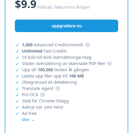
$9.9
/månad, faktureras årligen
uppgradera nu
1,000
Advanced Credits/month
i
Unlimited
Fast Credits
10 bild-till-bild-översättningar/dag
Stöder översättning av skannade PDF-filer
i
Upp till
100,000
tecken åt gången
Ladda upp filer upp till
100 MB
Obegränsad AI-detektering
Translate Agent
i
Pro OCR
i
Stöd för Chrome-tillägg
Avbryt när som helst
Ad free
Mer →