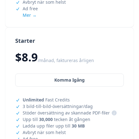
Avbryt när som helst
Ad free
Mer →
Starter
$8.9
/månad, faktureras årligen
Komma Igång
Unlimited
Fast Credits
3 bild-till-bild-översättningar/dag
Stöder översättning av skannade PDF-filer
i
Upp till
30,000
tecken åt gången
Ladda upp filer upp till
30 MB
Avbryt när som helst
Ad free