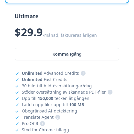
Ultimate
$29.9
/månad, faktureras årligen
Komma Igång
Unlimited
Advanced Credits
i
Unlimited
Fast Credits
30 bild-till-bild-översättningar/dag
Stöder översättning av skannade PDF-filer
i
Upp till
150,000
tecken åt gången
Ladda upp filer upp till
100 MB
Obegränsad AI-detektering
Translate Agent
i
Pro OCR
i
Stöd för Chrome-tillägg