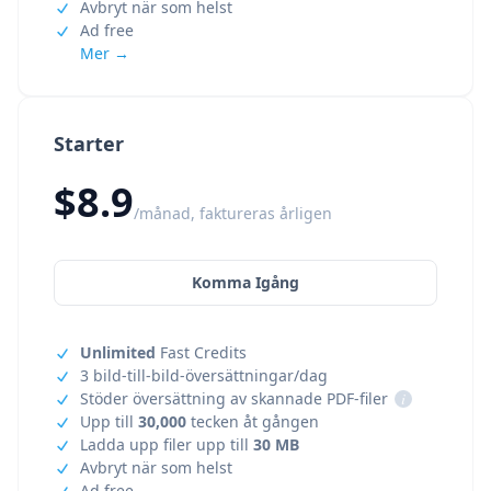
Avbryt när som helst
Ad free
Mer →
Starter
$8.9
/månad, faktureras årligen
Komma Igång
Unlimited
Fast Credits
3 bild-till-bild-översättningar/dag
Stöder översättning av skannade PDF-filer
i
Upp till
30,000
tecken åt gången
Ladda upp filer upp till
30 MB
Avbryt när som helst
Ad free