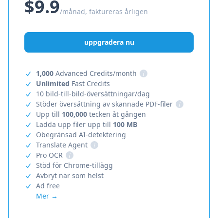
$9.9
/månad, faktureras årligen
uppgradera nu
1,000
Advanced Credits/month
i
Unlimited
Fast Credits
10 bild-till-bild-översättningar/dag
Stöder översättning av skannade PDF-filer
i
Upp till
100,000
tecken åt gången
Ladda upp filer upp till
100 MB
Obegränsad AI-detektering
Translate Agent
i
Pro OCR
i
Stöd för Chrome-tillägg
Avbryt när som helst
Ad free
Mer →