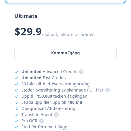
Ultimate
$29.9
/månad, faktureras årligen
Komma Igång
Unlimited
Advanced Credits
i
Unlimited
Fast Credits
30 bild-till-bild-översättningar/dag
Stöder översättning av skannade PDF-filer
i
Upp till
150,000
tecken åt gången
Ladda upp filer upp till
100 MB
Obegränsad AI-detektering
Translate Agent
i
Pro OCR
i
Stöd för Chrome-tillägg