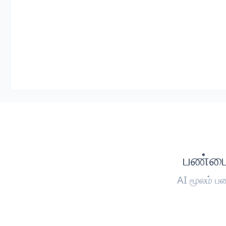
பண்டை
AI மூலம் ப