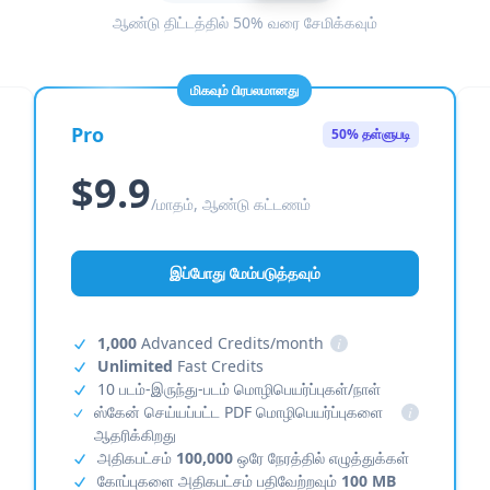
ஆண்டு திட்டத்தில் 50% வரை சேமிக்கவும்
மிகவும் பிரபலமானது
Pro
50% தள்ளுபடி
$9.9
/மாதம், ஆண்டு கட்டணம்
இப்போது மேம்படுத்தவும்
1,000
Advanced Credits/month
i
Unlimited
Fast Credits
10 படம்-இருந்து-படம் மொழிபெயர்ப்புகள்/நாள்
ஸ்கேன் செய்யப்பட்ட PDF மொழிபெயர்ப்புகளை
i
ஆதரிக்கிறது
அதிகபட்சம்
100,000
ஒரே நேரத்தில் எழுத்துக்கள்
கோப்புகளை அதிகபட்சம் பதிவேற்றவும்
100 MB