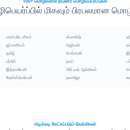
100+ மொழிகளில் நிபுணர் மொழிபெயர்ப்புகள்
பெயர்ப்பில் மிகவும் பிரபலமான மொ
பாரம்பரிய சீனம்
ஸ்பானிஷ்
ஹி
ஜப்பானியம்
ஜெர்மன்
ர
தமிழ்
பெங்காலி
இ
பர்மீஸ்
தாய்
டச
இத்தாலியன்
பிரிட்டிஷ் ஆங்கிலம்
ம
ஷேக்ஸ்பியரியன்
நவாஜோ
ச
அடிக்கடி கேட்கப்படும் கேள்விகள்