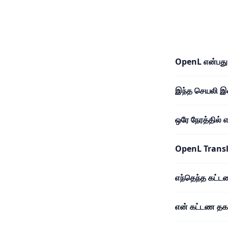
OpenL என்பது
இந்த செயலி 
ஒரே நேரத்தில்
OpenL Trans
எந்தெந்த கட்
என் கட்டண தகவ