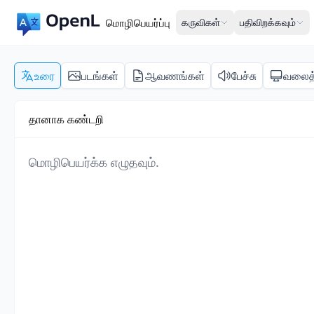
மொழிபெயர்ப்பு
கருவிகள்
பதிவிறக்கவும்
உரை
படங்கள்
ஆவணங்கள்
பேச்சு
வலைத
தானாக கண்டறி