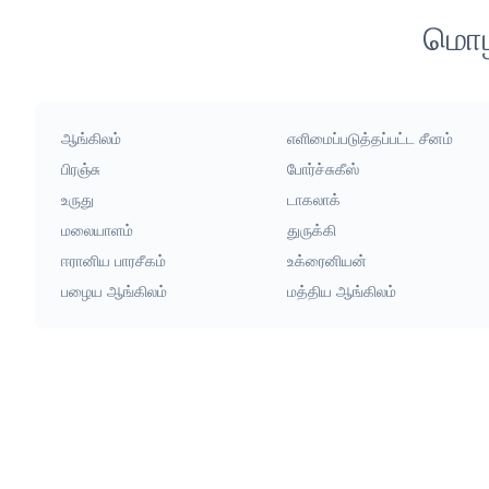
மொழி
ஆங்கிலம்
எளிமைப்படுத்தப்பட்ட சீனம்
பிரஞ்சு
போர்ச்சுகீஸ்
உருது
டாகலாக்
மலையாளம்
துருக்கி
ஈரானிய பாரசீகம்
உக்ரைனியன்
பழைய ஆங்கிலம்
மத்திய ஆங்கிலம்