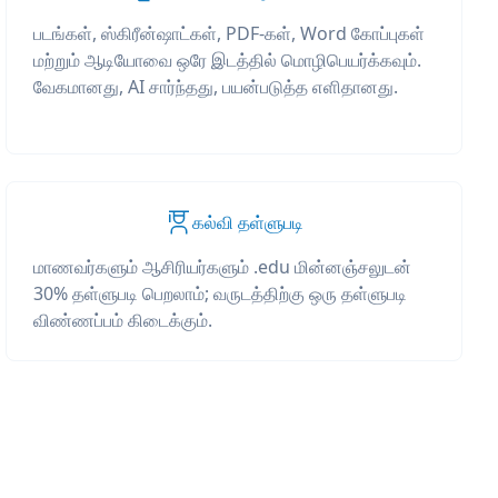
படங்கள், ஸ்கிரீன்ஷாட்கள், PDF-கள், Word கோப்புகள்
மற்றும் ஆடியோவை ஒரே இடத்தில் மொழிபெயர்க்கவும்.
வேகமானது, AI சார்ந்தது, பயன்படுத்த எளிதானது.
கல்வி தள்ளுபடி
மாணவர்களும் ஆசிரியர்களும் .edu மின்னஞ்சலுடன்
30% தள்ளுபடி பெறலாம்; வருடத்திற்கு ஒரு தள்ளுபடி
விண்ணப்பம் கிடைக்கும்.