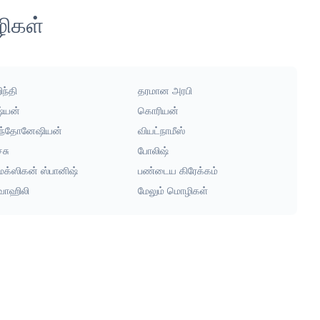
ழிகள்
ந்தி
தரமான அரபி
ஷ்யன்
கொரியன்
ந்தோனேஷியன்
வியட்நாமீஸ்
்சு
போலிஷ்
ெக்ஸிகன் ஸ்பானிஷ்
பண்டைய கிரேக்கம்
ுவாஹிலி
மேலும் மொழிகள்