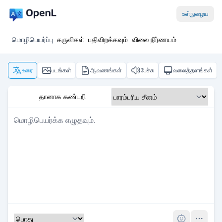
உள்நுழைய
மொழிபெயர்ப்பு
கருவிகள்
பதிவிறக்கவும்
விலை நிர்ணயம்
உரை
படங்கள்
ஆவணங்கள்
பேச்சு
வலைத்தளங்கள்
தானாக கண்டறி
Pro