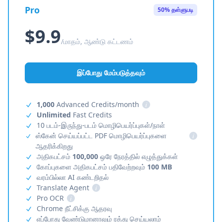
Pro
50% தள்ளுபடி
$9.9
/மாதம், ஆண்டு கட்டணம்
இப்போது மேம்படுத்தவும்
1,000
Advanced Credits/month
i
Unlimited
Fast Credits
10 படம்-இருந்து-படம் மொழிபெயர்ப்புகள்/நாள்
ஸ்கேன் செய்யப்பட்ட PDF மொழிபெயர்ப்புகளை
i
ஆதரிக்கிறது
அதிகபட்சம்
100,000
ஒரே நேரத்தில் எழுத்துக்கள்
கோப்புகளை அதிகபட்சம் பதிவேற்றவும்
100 MB
வரம்பில்லா AI கண்டறிதல்
Translate Agent
i
Pro OCR
i
Chrome நீட்சிக்கு ஆதரவு
எப்போது வேண்டுமானாலும் ரத்து செய்யலாம்