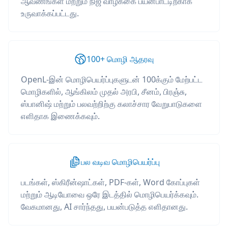
ஆவணங்கள் மற்றும் நிஜ வாழ்க்கை பயன்பாட்டிற்காக
உருவாக்கப்பட்டது.
100+ மொழி ஆதரவு
OpenL-இன் மொழிபெயர்ப்புகளுடன் 100க்கும் மேற்பட்ட
மொழிகளில், ஆங்கிலம் முதல் அரபி, சீனம், பிரஞ்சு,
ஸ்பானிஷ் மற்றும் பலவற்றிற்கு கலாச்சார வேறுபாடுகளை
எளிதாக இணைக்கவும்.
பல வடிவ மொழிபெயர்ப்பு
படங்கள், ஸ்கிரீன்ஷாட்கள், PDF-கள், Word கோப்புகள்
மற்றும் ஆடியோவை ஒரே இடத்தில் மொழிபெயர்க்கவும்.
வேகமானது, AI சார்ந்தது, பயன்படுத்த எளிதானது.