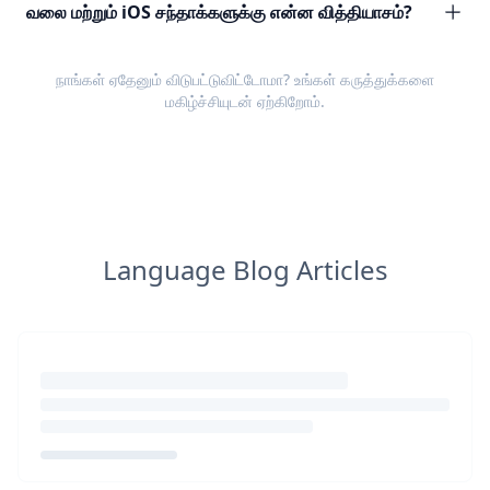
வலை மற்றும் iOS சந்தாக்களுக்கு என்ன வித்தியாசம்?
நாங்கள் ஏதேனும் விடுபட்டுவிட்டோமா? உங்கள்
கருத்துக்களை
மகிழ்ச்சியுடன் ஏற்கிறோம்.
Language Blog Articles