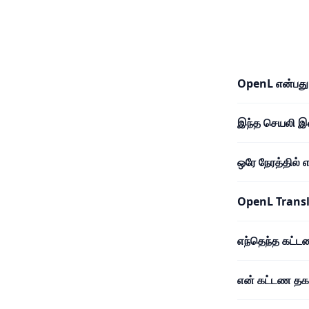
OpenL என்பது
இந்த செயலி 
ஒரே நேரத்தில்
OpenL Trans
எந்தெந்த கட்
என் கட்டண தகவ