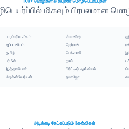
100+ மொழிகளில் நிபுணர் மொழிபெயர்ப்புகள்
பெயர்ப்பில் மிகவும் பிரபலமான மொ
பாரம்பரிய சீனம்
ஸ்பானிஷ்
ஹி
ஜப்பானியம்
ஜெர்மன்
ர
தமிழ்
பெங்காலி
இ
பர்மீஸ்
தாய்
டச
இத்தாலியன்
பிரிட்டிஷ் ஆங்கிலம்
ம
ஷேக்ஸ்பியரியன்
நவாஜோ
ச
அடிக்கடி கேட்கப்படும் கேள்விகள்