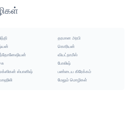
ழிகள்
ந்தி
தரமான அரபி
ஷ்யன்
கொரியன்
ந்தோனேஷியன்
வியட்நாமீஸ்
்சு
போலிஷ்
ெக்ஸிகன் ஸ்பானிஷ்
பண்டைய கிரேக்கம்
ுவாஹிலி
மேலும் மொழிகள்