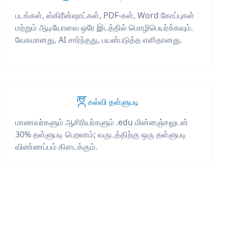
படங்கள், ஸ்கிரீன்ஷாட்கள், PDF-கள், Word கோப்புகள்
மற்றும் ஆடியோவை ஒரே இடத்தில் மொழிபெயர்க்கவும்.
வேகமானது, AI சார்ந்தது, பயன்படுத்த எளிதானது.
கல்வி தள்ளுபடி
மாணவர்களும் ஆசிரியர்களும் .edu மின்னஞ்சலுடன்
30% தள்ளுபடி பெறலாம்; வருடத்திற்கு ஒரு தள்ளுபடி
விண்ணப்பம் கிடைக்கும்.