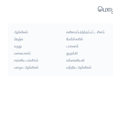
மொழி
ஆங்கிலம்
எளிமைப்படுத்தப்பட்ட சீனம்
பிரஞ்சு
போர்ச்சுகீஸ்
உருது
டாகலாக்
மலையாளம்
துருக்கி
ஈரானிய பாரசீகம்
உக்ரைனியன்
பழைய ஆங்கிலம்
மத்திய ஆங்கிலம்