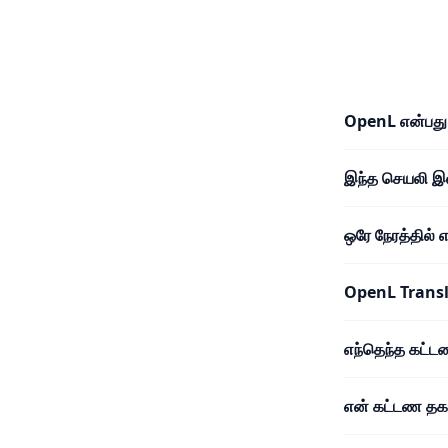
OpenL என்பது
இந்த செயலி 
ஒரே நேரத்தில்
OpenL Trans
எந்தெந்த கட்
என் கட்டண தகவ