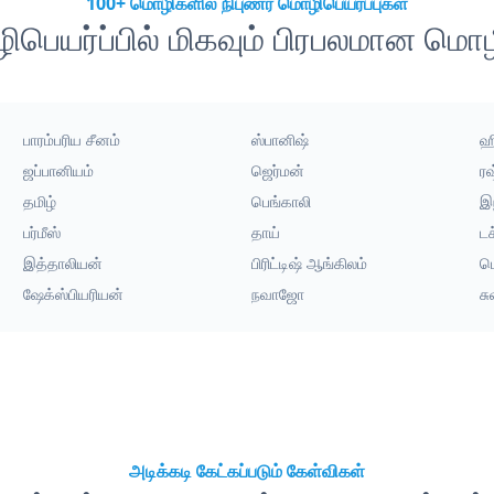
100+ மொழிகளில் நிபுணர் மொழிபெயர்ப்புகள்
பெயர்ப்பில் மிகவும் பிரபலமான மொ
பாரம்பரிய சீனம்
ஸ்பானிஷ்
ஹி
ஜப்பானியம்
ஜெர்மன்
ர
தமிழ்
பெங்காலி
இ
பர்மீஸ்
தாய்
டச
இத்தாலியன்
பிரிட்டிஷ் ஆங்கிலம்
ம
ஷேக்ஸ்பியரியன்
நவாஜோ
ச
அடிக்கடி கேட்கப்படும் கேள்விகள்