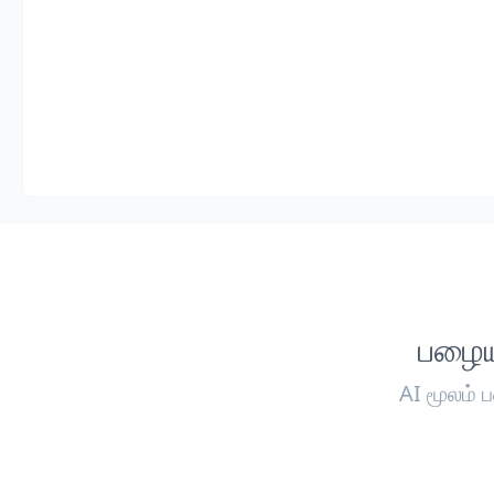
பழைய
AI மூலம் 