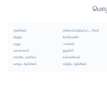
மொழி
ஆங்கிலம்
எளிமைப்படுத்தப்பட்ட சீனம்
பிரஞ்சு
போர்ச்சுகீஸ்
உருது
டாகலாக்
மலையாளம்
துருக்கி
ஈரானிய பாரசீகம்
உக்ரைனியன்
பழைய ஆங்கிலம்
மத்திய ஆங்கிலம்