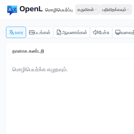
மொழிபெயர்ப்பு
கருவிகள்
பதிவிறக்கவும்
உரை
படங்கள்
ஆவணங்கள்
பேச்சு
வலைத
தானாக கண்டறி