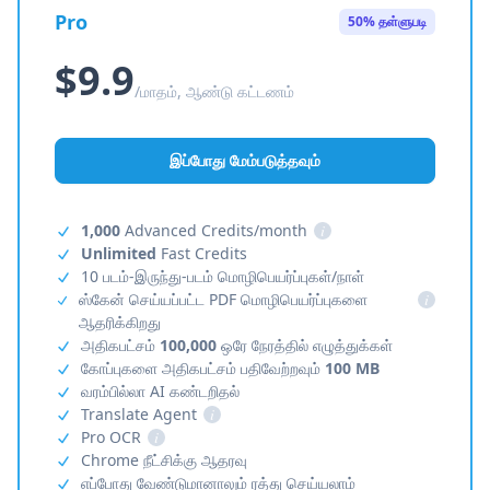
Pro
50% தள்ளுபடி
$9.9
/மாதம், ஆண்டு கட்டணம்
இப்போது மேம்படுத்தவும்
1,000
Advanced Credits/month
i
Unlimited
Fast Credits
10 படம்-இருந்து-படம் மொழிபெயர்ப்புகள்/நாள்
ஸ்கேன் செய்யப்பட்ட PDF மொழிபெயர்ப்புகளை
i
ஆதரிக்கிறது
அதிகபட்சம்
100,000
ஒரே நேரத்தில் எழுத்துக்கள்
கோப்புகளை அதிகபட்சம் பதிவேற்றவும்
100 MB
வரம்பில்லா AI கண்டறிதல்
Translate Agent
i
Pro OCR
i
Chrome நீட்சிக்கு ஆதரவு
எப்போது வேண்டுமானாலும் ரத்து செய்யலாம்