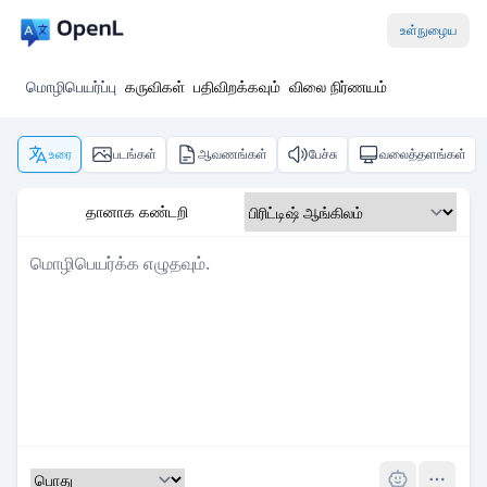
உள்நுழைய
மொழிபெயர்ப்பு
கருவிகள்
பதிவிறக்கவும்
விலை நிர்ணயம்
உரை
படங்கள்
ஆவணங்கள்
பேச்சு
வலைத்தளங்கள்
தானாக கண்டறி
Pro