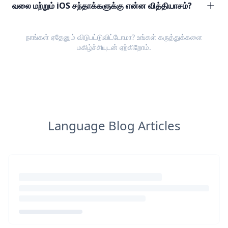
வலை மற்றும் iOS சந்தாக்களுக்கு என்ன வித்தியாசம்?
நாங்கள் ஏதேனும் விடுபட்டுவிட்டோமா? உங்கள்
கருத்துக்களை
மகிழ்ச்சியுடன் ஏற்கிறோம்.
Language Blog Articles