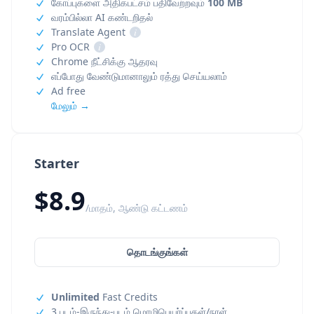
கோப்புகளை அதிகபட்சம் பதிவேற்றவும்
100 MB
வரம்பில்லா AI கண்டறிதல்
Translate Agent
i
Pro OCR
i
Chrome நீட்சிக்கு ஆதரவு
எப்போது வேண்டுமானாலும் ரத்து செய்யலாம்
Ad free
மேலும் →
Starter
$8.9
/மாதம், ஆண்டு கட்டணம்
தொடங்குங்கள்
Unlimited
Fast Credits
3 படம்-இருந்து-படம் மொழிபெயர்ப்புகள்/நாள்