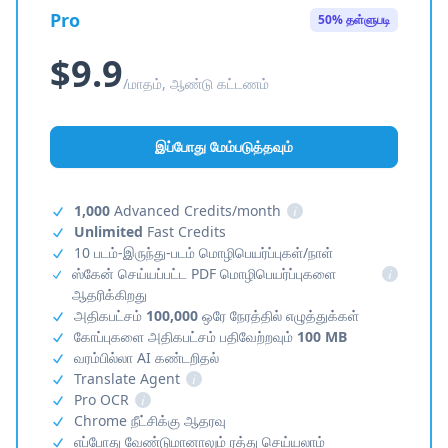
Pro
50% தள்ளுபடி
$9.9
/மாதம், ஆண்டு கட்டணம்
இப்போது மேம்படுத்தவும்
1,000
Advanced Credits/month
i
Unlimited
Fast Credits
10 படம்-இருந்து-படம் மொழிபெயர்ப்புகள்/நாள்
ஸ்கேன் செய்யப்பட்ட PDF மொழிபெயர்ப்புகளை
i
ஆதரிக்கிறது
அதிகபட்சம்
100,000
ஒரே நேரத்தில் எழுத்துக்கள்
கோப்புகளை அதிகபட்சம் பதிவேற்றவும்
100 MB
வரம்பில்லா AI கண்டறிதல்
Translate Agent
i
Pro OCR
i
Chrome நீட்சிக்கு ஆதரவு
எப்போது வேண்டுமானாலும் ரத்து செய்யலாம்