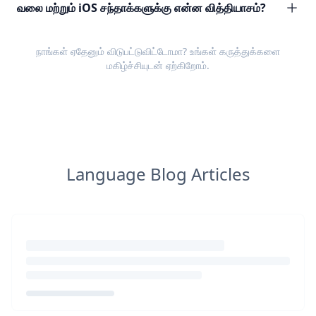
வலை மற்றும் iOS சந்தாக்களுக்கு என்ன வித்தியாசம்?
நாங்கள் ஏதேனும் விடுபட்டுவிட்டோமா? உங்கள்
கருத்துக்களை
மகிழ்ச்சியுடன் ஏற்கிறோம்.
Language Blog Articles