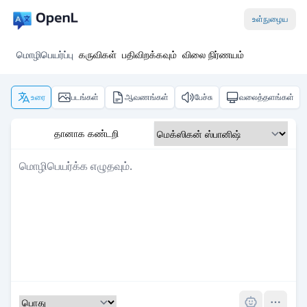
உள்நுழைய
மொழிபெயர்ப்பு
கருவிகள்
பதிவிறக்கவும்
விலை நிர்ணயம்
உரை
படங்கள்
ஆவணங்கள்
பேச்சு
வலைத்தளங்கள்
தானாக கண்டறி
Pro