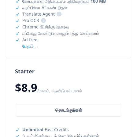
கோப்புகளை அதிகபட்சம் பதிவேற்றவும்
100 MB
வரம்பில்லா AI கண்டறிதல்
Translate Agent
i
Pro OCR
i
Chrome நீட்சிக்கு ஆதரவு
எப்போது வேண்டுமானாலும் ரத்து செய்யலாம்
Ad free
மேலும் →
Starter
$8.9
/மாதம், ஆண்டு கட்டணம்
தொடங்குங்கள்
Unlimited
Fast Credits
3 படம்-இருந்து-படம் மொழிபெயர்ப்புகள்/நாள்