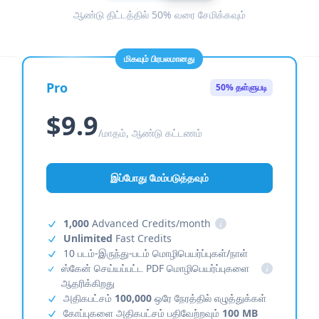
ஆண்டு திட்டத்தில் 50% வரை சேமிக்கவும்
மிகவும் பிரபலமானது
Pro
50% தள்ளுபடி
$9.9
/மாதம், ஆண்டு கட்டணம்
இப்போது மேம்படுத்தவும்
1,000
Advanced Credits/month
i
Unlimited
Fast Credits
10 படம்-இருந்து-படம் மொழிபெயர்ப்புகள்/நாள்
ஸ்கேன் செய்யப்பட்ட PDF மொழிபெயர்ப்புகளை
i
ஆதரிக்கிறது
அதிகபட்சம்
100,000
ஒரே நேரத்தில் எழுத்துக்கள்
கோப்புகளை அதிகபட்சம் பதிவேற்றவும்
100 MB