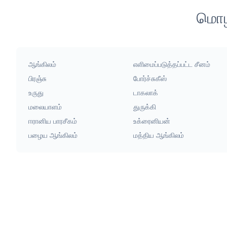
மொழி
ஆங்கிலம்
எளிமைப்படுத்தப்பட்ட சீனம்
பிரஞ்சு
போர்ச்சுகீஸ்
உருது
டாகலாக்
மலையாளம்
துருக்கி
ஈரானிய பாரசீகம்
உக்ரைனியன்
பழைய ஆங்கிலம்
மத்திய ஆங்கிலம்