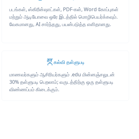
படங்கள், ஸ்கிரீன்ஷாட்கள், PDF-கள், Word கோப்புகள்
மற்றும் ஆடியோவை ஒரே இடத்தில் மொழிபெயர்க்கவும்.
வேகமானது, AI சார்ந்தது, பயன்படுத்த எளிதானது.
கல்வி தள்ளுபடி
மாணவர்களும் ஆசிரியர்களும் .edu மின்னஞ்சலுடன்
30% தள்ளுபடி பெறலாம்; வருடத்திற்கு ஒரு தள்ளுபடி
விண்ணப்பம் கிடைக்கும்.