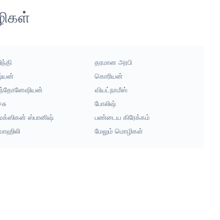
ழிகள்
ந்தி
தரமான அரபி
ஷ்யன்
கொரியன்
ந்தோனேஷியன்
வியட்நாமீஸ்
்சு
போலிஷ்
ெக்ஸிகன் ஸ்பானிஷ்
பண்டைய கிரேக்கம்
ுவாஹிலி
மேலும் மொழிகள்