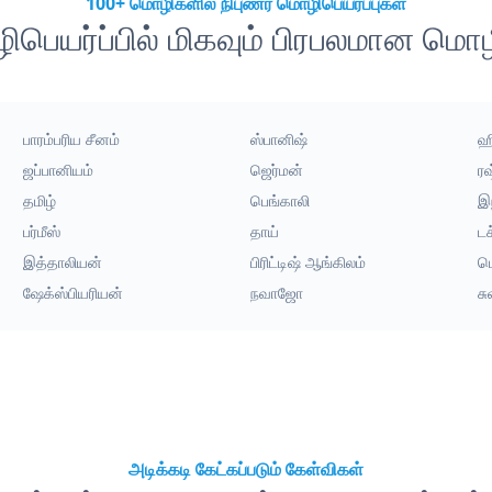
100+ மொழிகளில் நிபுணர் மொழிபெயர்ப்புகள்
பெயர்ப்பில் மிகவும் பிரபலமான மொ
பாரம்பரிய சீனம்
ஸ்பானிஷ்
ஹி
ஜப்பானியம்
ஜெர்மன்
ர
தமிழ்
பெங்காலி
இ
பர்மீஸ்
தாய்
டச
இத்தாலியன்
பிரிட்டிஷ் ஆங்கிலம்
ம
ஷேக்ஸ்பியரியன்
நவாஜோ
ச
அடிக்கடி கேட்கப்படும் கேள்விகள்