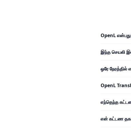
OpenL என்பது
இந்த செயலி 
ஒரே நேரத்தில்
OpenL Trans
எந்தெந்த கட்
என் கட்டண தகவ