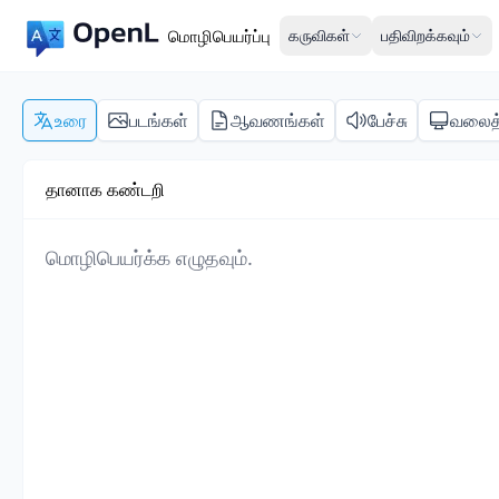
மொழிபெயர்ப்பு
கருவிகள்
பதிவிறக்கவும்
உரை
படங்கள்
ஆவணங்கள்
பேச்சு
வலைத
தானாக கண்டறி