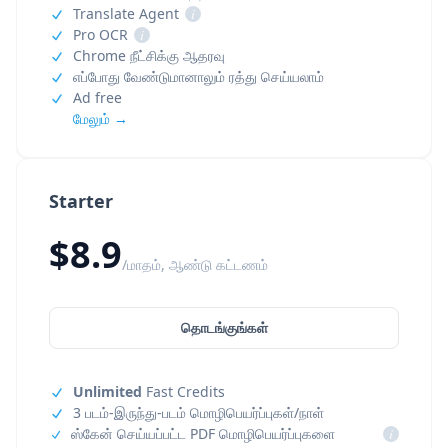
Translate Agent
i
Pro OCR
i
Chrome நீட்சிக்கு ஆதரவு
எப்போது வேண்டுமானாலும் ரத்து செய்யலாம்
Ad free
மேலும் →
Starter
$8.9
/மாதம், ஆண்டு கட்டணம்
தொடங்குங்கள்
Unlimited
Fast Credits
3 படம்-இருந்து-படம் மொழிபெயர்ப்புகள்/நாள்
ஸ்கேன் செய்யப்பட்ட PDF மொழிபெயர்ப்புகளை
i