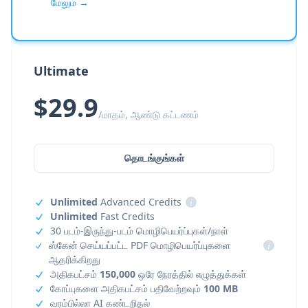
மேலும் →
Ultimate
$29.9
/மாதம், ஆண்டு கட்டணம்
தொடங்குங்கள்
Unlimited
Advanced Credits
i
Unlimited
Fast Credits
30 படம்-இருந்து-படம் மொழிபெயர்ப்புகள்/நாள்
ஸ்கேன் செய்யப்பட்ட PDF மொழிபெயர்ப்புகளை
i
ஆதரிக்கிறது
அதிகபட்சம்
150,000
ஒரே நேரத்தில் எழுத்துக்கள்
கோப்புகளை அதிகபட்சம் பதிவேற்றவும்
100 MB
வரம்பில்லா AI கண்டறிதல்