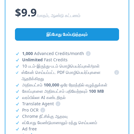
$9.9
/மாதம், ஆண்டு கட்டணம்
இப்போது மேம்படுத்தவும்
1,000
Advanced Credits/month
i
Unlimited
Fast Credits
10 படம்-இருந்து-படம் மொழிபெயர்ப்புகள்/நாள்
ஸ்கேன் செய்யப்பட்ட PDF மொழிபெயர்ப்புகளை
i
ஆதரிக்கிறது
அதிகபட்சம்
100,000
ஒரே நேரத்தில் எழுத்துக்கள்
கோப்புகளை அதிகபட்சம் பதிவேற்றவும்
100 MB
வரம்பில்லா AI கண்டறிதல்
Translate Agent
i
Pro OCR
i
Chrome நீட்சிக்கு ஆதரவு
எப்போது வேண்டுமானாலும் ரத்து செய்யலாம்
Ad free