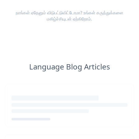
நாங்கள் ஏதேனும் விடுபட்டுவிட்டோமா? உங்கள்
கருத்துக்களை
மகிழ்ச்சியுடன் ஏற்கிறோம்.
Language Blog Articles