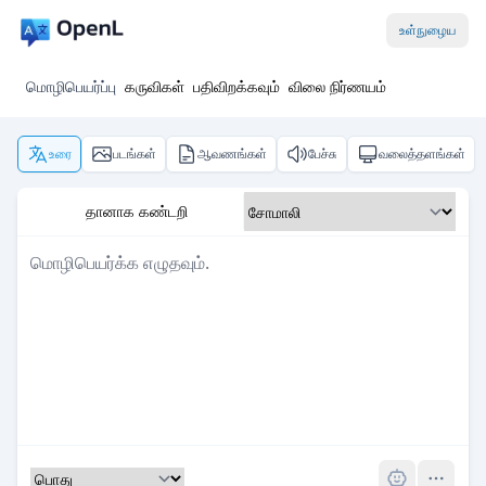
உள்நுழைய
மொழிபெயர்ப்பு
கருவிகள்
பதிவிறக்கவும்
விலை நிர்ணயம்
உரை
படங்கள்
ஆவணங்கள்
பேச்சு
வலைத்தளங்கள்
தானாக கண்டறி
Pro