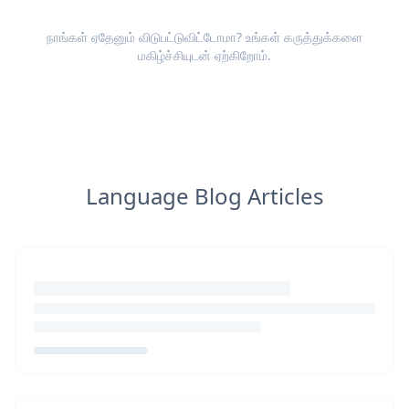
நாங்கள் ஏதேனும் விடுபட்டுவிட்டோமா? உங்கள்
கருத்துக்களை
மகிழ்ச்சியுடன் ஏற்கிறோம்.
Language Blog Articles