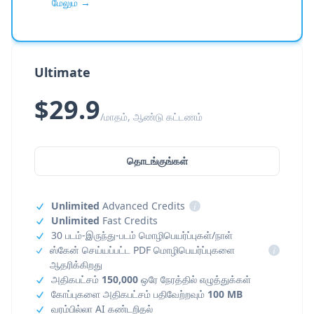
மேலும் →
Ultimate
$29.9
/மாதம், ஆண்டு கட்டணம்
தொடங்குங்கள்
Unlimited
Advanced Credits
i
Unlimited
Fast Credits
30 படம்-இருந்து-படம் மொழிபெயர்ப்புகள்/நாள்
ஸ்கேன் செய்யப்பட்ட PDF மொழிபெயர்ப்புகளை
i
ஆதரிக்கிறது
அதிகபட்சம்
150,000
ஒரே நேரத்தில் எழுத்துக்கள்
கோப்புகளை அதிகபட்சம் பதிவேற்றவும்
100 MB
வரம்பில்லா AI கண்டறிதல்