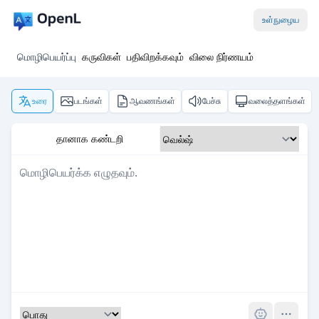
உள்நுழைய
மொழிபெயர்ப்பு
கருவிகள்
பதிவிறக்கவும்
விலை நிர்ணயம்
உரை
படங்கள்
ஆவணங்கள்
பேச்சு
வலைத்தளங்கள்
தானாக கண்டறி
Pro