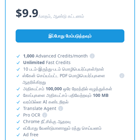
$9.9
/மாதம், ஆண்டு கட்டணம்
இப்போது மேம்படுத்தவும்
1,000
Advanced Credits/month
i
Unlimited
Fast Credits
10 படம்-இருந்து-படம் மொழிபெயர்ப்புகள்/நாள்
ஸ்கேன் செய்யப்பட்ட PDF மொழிபெயர்ப்புகளை
i
ஆதரிக்கிறது
அதிகபட்சம்
100,000
ஒரே நேரத்தில் எழுத்துக்கள்
கோப்புகளை அதிகபட்சம் பதிவேற்றவும்
100 MB
வரம்பில்லா AI கண்டறிதல்
Translate Agent
i
Pro OCR
i
Chrome நீட்சிக்கு ஆதரவு
எப்போது வேண்டுமானாலும் ரத்து செய்யலாம்
Ad free