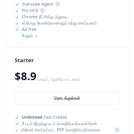
Translate Agent
i
Pro OCR
i
Chrome நீட்சிக்கு ஆதரவு
எப்போது வேண்டுமானாலும் ரத்து செய்யலாம்
Ad free
மேலும் →
Starter
$8.9
/மாதம், ஆண்டு கட்டணம்
தொடங்குங்கள்
Unlimited
Fast Credits
3 படம்-இருந்து-படம் மொழிபெயர்ப்புகள்/நாள்
ஸ்கேன் செய்யப்பட்ட PDF மொழிபெயர்ப்புகளை
i