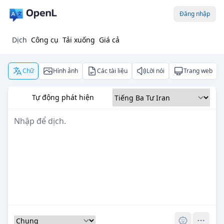
Đăng nhập
Dịch
Công cụ
Tải xuống
Giá cả
Chữ
Hình ảnh
Các tài liệu
Lời nói
Trang web
Tự động phát hiện
Pro