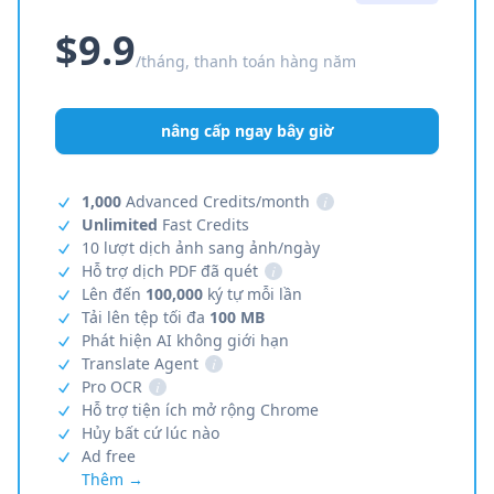
$9.9
/tháng, thanh toán hàng năm
nâng cấp ngay bây giờ
1,000
Advanced Credits/month
i
Unlimited
Fast Credits
10 lượt dịch ảnh sang ảnh/ngày
Hỗ trợ dịch PDF đã quét
i
Lên đến
100,000
ký tự mỗi lần
Tải lên tệp tối đa
100 MB
Phát hiện AI không giới hạn
Translate Agent
i
Pro OCR
i
Hỗ trợ tiện ích mở rộng Chrome
Hủy bất cứ lúc nào
Ad free
Thêm →