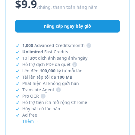
$9.9
/tháng, thanh toán hàng năm
nâng cấp ngay bây giờ
1,000
Advanced Credits/month
i
Unlimited
Fast Credits
10 lượt dịch ảnh sang ảnh/ngày
Hỗ trợ dịch PDF đã quét
i
Lên đến
100,000
ký tự mỗi lần
Tải lên tệp tối đa
100 MB
Phát hiện AI không giới hạn
Translate Agent
i
Pro OCR
i
Hỗ trợ tiện ích mở rộng Chrome
Hủy bất cứ lúc nào
Ad free
Thêm →