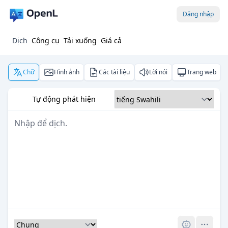
Đăng nhập
Dịch
Công cụ
Tải xuống
Giá cả
Chữ
Hình ảnh
Các tài liệu
Lời nói
Trang web
Tự động phát hiện
Pro