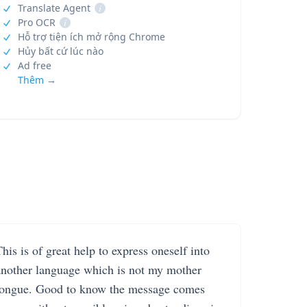
Translate Agent
i
Pro OCR
i
Hỗ trợ tiện ích mở rộng Chrome
Hủy bất cứ lúc nào
Ad free
Thêm →
his is of great help to express oneself into
another language which is not my mother
tongue. Good to know the message comes