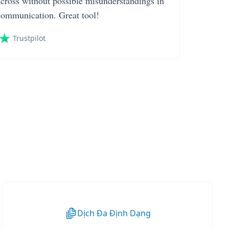
across without possible misunderstandings in
communication. Great tool!
Trustpilot
Dịch Đa Định Dạng