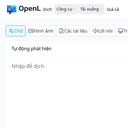
Dịch
Công cụ
Tải xuống
Giá cả
Chữ
Hình ảnh
Các tài liệu
Lời nói
T
Tự động phát hiện