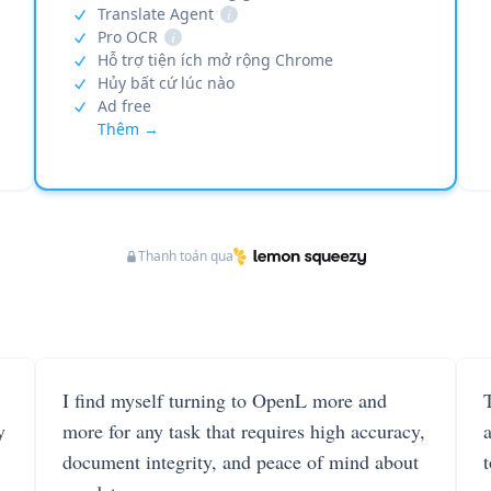
Translate Agent
i
Pro OCR
i
Hỗ trợ tiện ích mở rộng Chrome
Hủy bất cứ lúc nào
Ad free
Thêm →
Thanh toán qua
I find myself turning to OpenL more and
T
y
more for any task that requires high accuracy,
document integrity, and peace of mind about