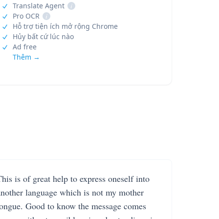
Translate Agent
i
Pro OCR
i
Hỗ trợ tiện ích mở rộng Chrome
Hủy bất cứ lúc nào
Ad free
Thêm →
his is of great help to express oneself into
another language which is not my mother
tongue. Good to know the message comes