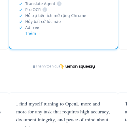
Translate Agent
i
Pro OCR
i
Hỗ trợ tiện ích mở rộng Chrome
Hủy bất cứ lúc nào
Ad free
Thêm →
Thanh toán qua
I find myself turning to OpenL more and
T
y
more for any task that requires high accuracy,
document integrity, and peace of mind about