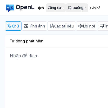
Dịch
Công cụ
Tải xuống
Giá cả
Chữ
Hình ảnh
Các tài liệu
Lời nói
T
Tự động phát hiện