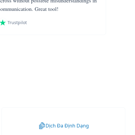
across without possible misunderstandings in
communication. Great tool!
Trustpilot
Dịch Đa Định Dạng