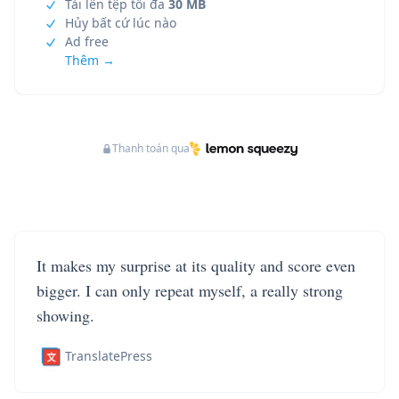
Tải lên tệp tối đa
30 MB
Hủy bất cứ lúc nào
Ad free
Thêm →
Thanh toán qua
It makes my surprise at its quality and score even
bigger. I can only repeat myself, a really strong
showing.
TranslatePress