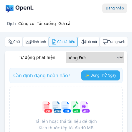
Đăng nhập
Dịch
Công cụ
Tải xuống
Giá cả
Chữ
Hình ảnh
Các tài liệu
Lời nói
Trang web
Tự động phát hiện
Cần định dạng hoàn hảo?
✨ Dùng Thử Ngay
Tải lên hoặc thả tài liệu để dịch
Kích thước tệp tối đa
10
MB