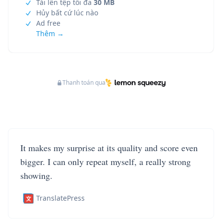
Tải lên tệp tối đa
30 MB
Hủy bất cứ lúc nào
Ad free
Thêm →
Thanh toán qua
It makes my surprise at its quality and score even
bigger. I can only repeat myself, a really strong
showing.
TranslatePress