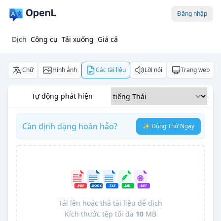
Đăng nhập
Dịch
Công cụ
Tải xuống
Giá cả
Chữ
Hình ảnh
Các tài liệu
Lời nói
Trang web
Tự động phát hiện
Cần định dạng hoàn hảo?
✨ Dùng Thử Ngay
Tải lên hoặc thả tài liệu để dịch
Kích thước tệp tối đa
10
MB