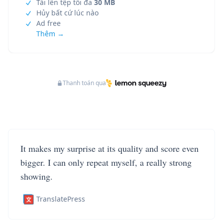
Tải lên tệp tối đa
30 MB
Hủy bất cứ lúc nào
Ad free
Thêm →
Thanh toán qua
It makes my surprise at its quality and score even
bigger. I can only repeat myself, a really strong
showing.
TranslatePress