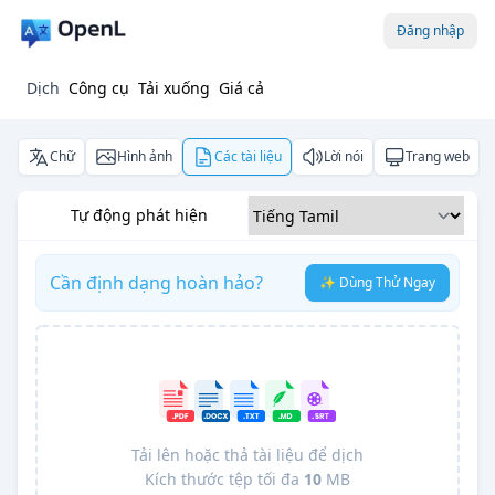
Đăng nhập
Dịch
Công cụ
Tải xuống
Giá cả
Chữ
Hình ảnh
Các tài liệu
Lời nói
Trang web
Tự động phát hiện
Cần định dạng hoàn hảo?
✨ Dùng Thử Ngay
Tải lên hoặc thả tài liệu để dịch
Kích thước tệp tối đa
10
MB