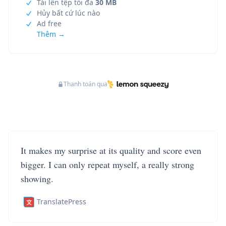
Tải lên tệp tối đa
30 MB
Hủy bất cứ lúc nào
Ad free
Thêm →
Thanh toán qua
It makes my surprise at its quality and score even
bigger. I can only repeat myself, a really strong
showing.
TranslatePress