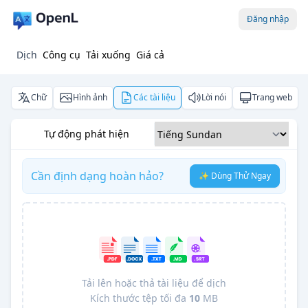
Đăng nhập
Dịch
Công cụ
Tải xuống
Giá cả
Chữ
Hình ảnh
Các tài liệu
Lời nói
Trang web
Tự động phát hiện
Cần định dạng hoàn hảo?
✨ Dùng Thử Ngay
Tải lên hoặc thả tài liệu để dịch
Kích thước tệp tối đa
10
MB