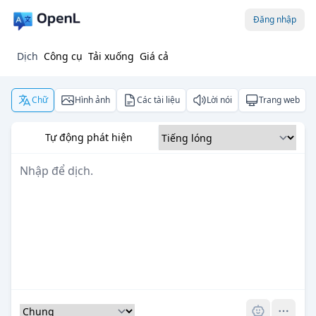
Đăng nhập
Dịch
Công cụ
Tải xuống
Giá cả
Chữ
Hình ảnh
Các tài liệu
Lời nói
Trang web
Tự động phát hiện
Pro