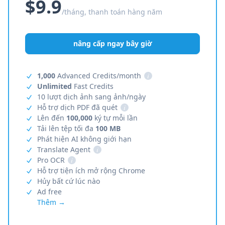
$9.9
/tháng, thanh toán hàng năm
nâng cấp ngay bây giờ
1,000
Advanced Credits/month
i
Unlimited
Fast Credits
10 lượt dịch ảnh sang ảnh/ngày
Hỗ trợ dịch PDF đã quét
i
Lên đến
100,000
ký tự mỗi lần
Tải lên tệp tối đa
100 MB
Phát hiện AI không giới hạn
Translate Agent
i
Pro OCR
i
Hỗ trợ tiện ích mở rộng Chrome
Hủy bất cứ lúc nào
Ad free
Thêm →