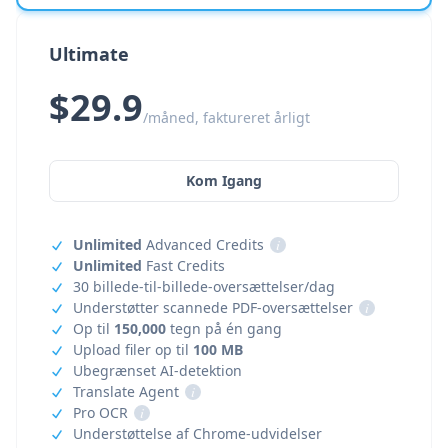
Ultimate
$29.9
/måned, faktureret årligt
Kom Igang
Unlimited
Advanced Credits
i
Unlimited
Fast Credits
30 billede-til-billede-oversættelser/dag
Understøtter scannede PDF-oversættelser
i
Op til
150,000
tegn på én gang
Upload filer op til
100 MB
Ubegrænset AI-detektion
Translate Agent
i
Pro OCR
i
Understøttelse af Chrome-udvidelser