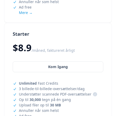
Annuller når som helst
Ad free
Mere →
Starter
$8.9
/måned, faktureret årligt
Kom Igang
Unlimited
Fast Credits
3 billede-til-billede-oversættelser/dag
Understøtter scannede PDF-oversættelser
i
Op til
30,000
tegn på én gang
Upload filer op til
30 MB
Annuller når som helst
Ad free