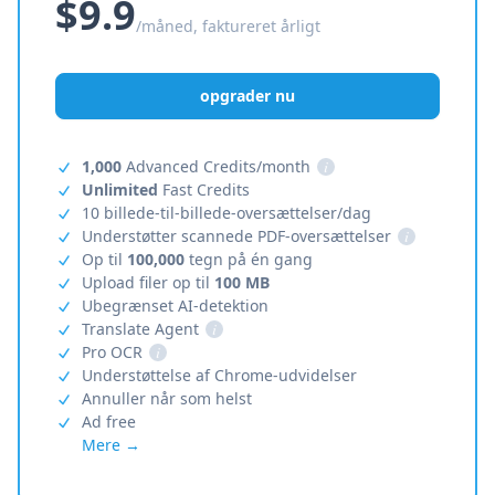
$9.9
/måned, faktureret årligt
opgrader nu
1,000
Advanced Credits/month
i
Unlimited
Fast Credits
10 billede-til-billede-oversættelser/dag
Understøtter scannede PDF-oversættelser
i
Op til
100,000
tegn på én gang
Upload filer op til
100 MB
Ubegrænset AI-detektion
Translate Agent
i
Pro OCR
i
Understøttelse af Chrome-udvidelser
Annuller når som helst
Ad free
Mere →