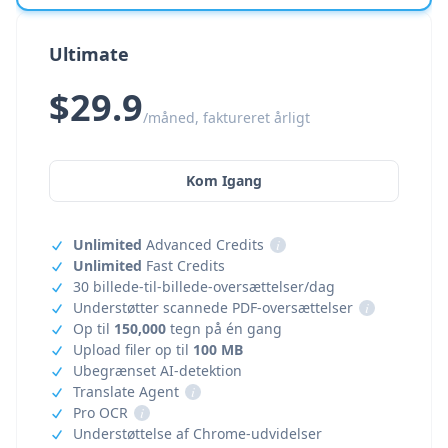
Ultimate
$29.9
/måned, faktureret årligt
Kom Igang
Unlimited
Advanced Credits
i
Unlimited
Fast Credits
30 billede-til-billede-oversættelser/dag
Understøtter scannede PDF-oversættelser
i
Op til
150,000
tegn på én gang
Upload filer op til
100 MB
Ubegrænset AI-detektion
Translate Agent
i
Pro OCR
i
Understøttelse af Chrome-udvidelser