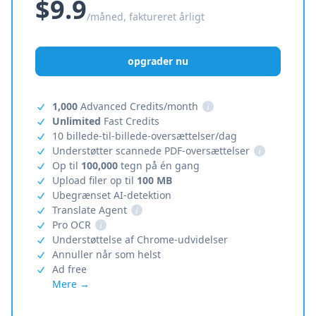
$9.9
/måned, faktureret årligt
opgrader nu
1,000
Advanced Credits/month
i
Unlimited
Fast Credits
10 billede-til-billede-oversættelser/dag
Understøtter scannede PDF-oversættelser
i
Op til
100,000
tegn på én gang
Upload filer op til
100 MB
Ubegrænset AI-detektion
Translate Agent
i
Pro OCR
i
Understøttelse af Chrome-udvidelser
Annuller når som helst
Ad free
Mere →