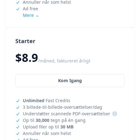
Annuller når som helst
Ad free
Mere →
Starter
$8.9
/måned, faktureret årligt
Kom Igang
Unlimited
Fast Credits
3 billede-til-billede-oversættelser/dag
Understøtter scannede PDF-oversættelser
i
Op til
30,000
tegn på én gang
Upload filer op til
30 MB
Annuller når som helst
Ad free