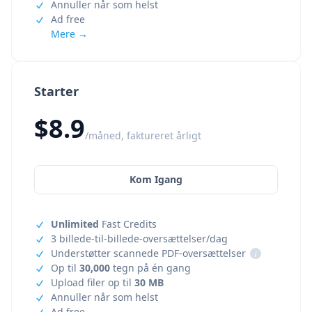
Annuller når som helst
Ad free
Mere →
Starter
$8.9
/måned, faktureret årligt
Kom Igang
Unlimited
Fast Credits
3 billede-til-billede-oversættelser/dag
Understøtter scannede PDF-oversættelser
i
Op til
30,000
tegn på én gang
Upload filer op til
30 MB
Annuller når som helst
Ad free