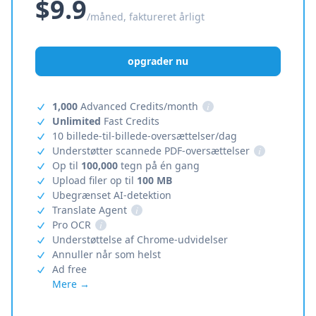
$9.9
/måned, faktureret årligt
opgrader nu
1,000
Advanced Credits/month
i
Unlimited
Fast Credits
10 billede-til-billede-oversættelser/dag
Understøtter scannede PDF-oversættelser
i
Op til
100,000
tegn på én gang
Upload filer op til
100 MB
Ubegrænset AI-detektion
Translate Agent
i
Pro OCR
i
Understøttelse af Chrome-udvidelser
Annuller når som helst
Ad free
Mere →