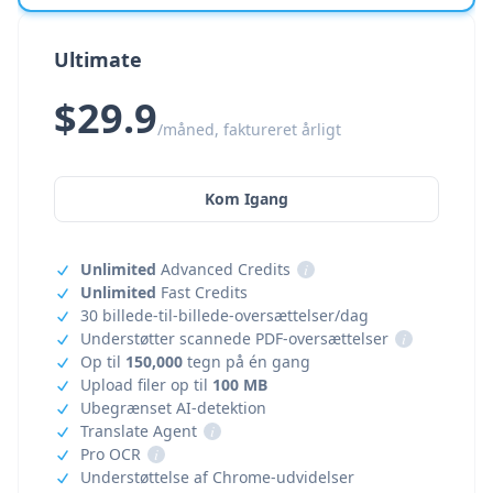
Ultimate
$29.9
/måned, faktureret årligt
Kom Igang
Unlimited
Advanced Credits
i
Unlimited
Fast Credits
30 billede-til-billede-oversættelser/dag
Understøtter scannede PDF-oversættelser
i
Op til
150,000
tegn på én gang
Upload filer op til
100 MB
Ubegrænset AI-detektion
Translate Agent
i
Pro OCR
i
Understøttelse af Chrome-udvidelser