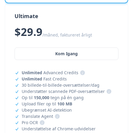
Ultimate
$29.9
/måned, faktureret årligt
Kom Igang
Unlimited
Advanced Credits
i
Unlimited
Fast Credits
30 billede-til-billede-oversættelser/dag
Understøtter scannede PDF-oversættelser
i
Op til
150,000
tegn på én gang
Upload filer op til
100 MB
Ubegrænset AI-detektion
Translate Agent
i
Pro OCR
i
Understøttelse af Chrome-udvidelser