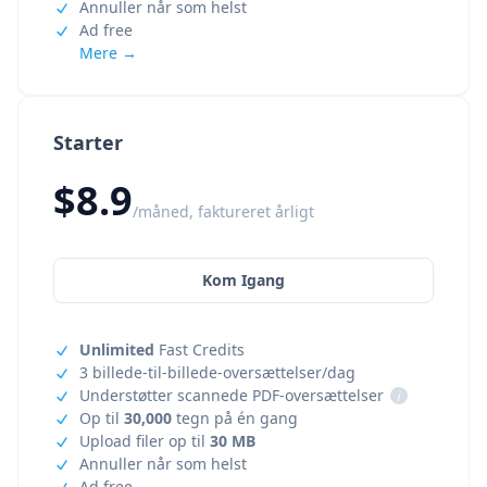
Annuller når som helst
Ad free
Mere →
Starter
$8.9
/måned, faktureret årligt
Kom Igang
Unlimited
Fast Credits
3 billede-til-billede-oversættelser/dag
Understøtter scannede PDF-oversættelser
i
Op til
30,000
tegn på én gang
Upload filer op til
30 MB
Annuller når som helst
Ad free