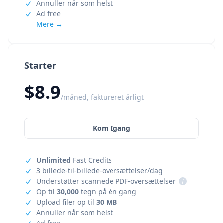
Annuller når som helst
Ad free
Mere →
Starter
$8.9
/måned, faktureret årligt
Kom Igang
Unlimited
Fast Credits
3 billede-til-billede-oversættelser/dag
Understøtter scannede PDF-oversættelser
i
Op til
30,000
tegn på én gang
Upload filer op til
30 MB
Annuller når som helst
Ad free