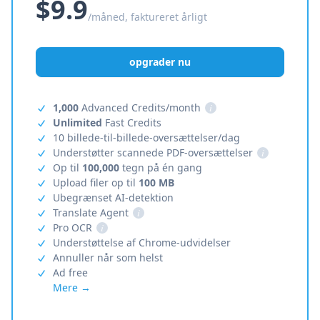
$9.9
/måned, faktureret årligt
opgrader nu
1,000
Advanced Credits/month
i
Unlimited
Fast Credits
10 billede-til-billede-oversættelser/dag
Understøtter scannede PDF-oversættelser
i
Op til
100,000
tegn på én gang
Upload filer op til
100 MB
Ubegrænset AI-detektion
Translate Agent
i
Pro OCR
i
Understøttelse af Chrome-udvidelser
Annuller når som helst
Ad free
Mere →