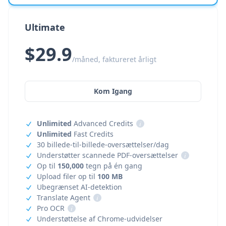
Ultimate
$29.9
/måned, faktureret årligt
Kom Igang
Unlimited
Advanced Credits
i
Unlimited
Fast Credits
30 billede-til-billede-oversættelser/dag
Understøtter scannede PDF-oversættelser
i
Op til
150,000
tegn på én gang
Upload filer op til
100 MB
Ubegrænset AI-detektion
Translate Agent
i
Pro OCR
i
Understøttelse af Chrome-udvidelser