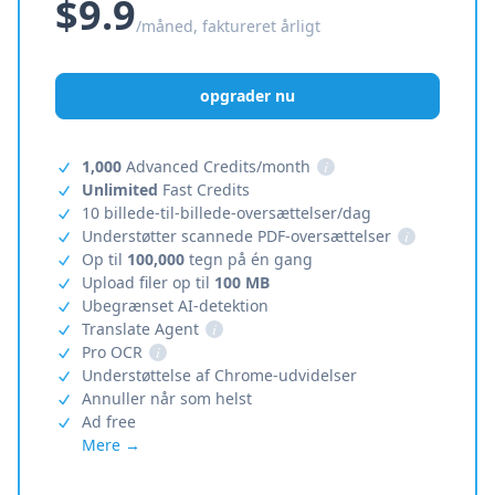
$9.9
/måned, faktureret årligt
opgrader nu
1,000
Advanced Credits/month
i
Unlimited
Fast Credits
10 billede-til-billede-oversættelser/dag
Understøtter scannede PDF-oversættelser
i
Op til
100,000
tegn på én gang
Upload filer op til
100 MB
Ubegrænset AI-detektion
Translate Agent
i
Pro OCR
i
Understøttelse af Chrome-udvidelser
Annuller når som helst
Ad free
Mere →