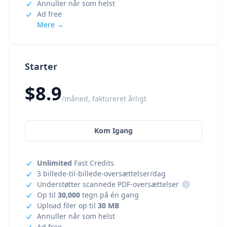
Annuller når som helst
Ad free
Mere →
Starter
$8.9
/måned, faktureret årligt
Kom Igang
Unlimited
Fast Credits
3 billede-til-billede-oversættelser/dag
Understøtter scannede PDF-oversættelser
i
Op til
30,000
tegn på én gang
Upload filer op til
30 MB
Annuller når som helst
Ad free