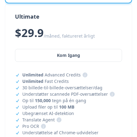
Ultimate
$29.9
/måned, faktureret årligt
Kom Igang
Unlimited
Advanced Credits
i
Unlimited
Fast Credits
30 billede-til-billede-oversættelser/dag
Understøtter scannede PDF-oversættelser
i
Op til
150,000
tegn på én gang
Upload filer op til
100 MB
Ubegrænset AI-detektion
Translate Agent
i
Pro OCR
i
Understøttelse af Chrome-udvidelser